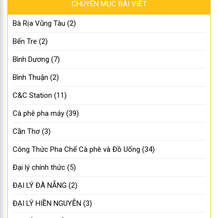
Bến Tre
(2)
Bình Dương
(7)
Bình Thuận
(2)
C&C Station
(11)
Cà phê pha máy
(39)
Cần Thơ
(3)
Công Thức Pha Chế Cà phê và Đồ Uống
(34)
Đại lý chính thức
(5)
ĐẠI LÝ ĐÀ NẴNG
(2)
ĐẠI LÝ HIỀN NGUYỄN
(3)
ĐẠI LÝ HUY HOÀNG GIA LAI
(2)
Đối tác Nhượng quyền và Điểm bán
(72)