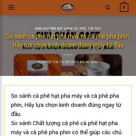
Skip
0
to
content
KINH NGHIỆM MỞ QUÁN CÀ PHÊ
,
TIN TỨC
So sánh cà phê hạt pha máy và cà phê pha phin,
Hãy lựa chọn kinh doanh đúng ngay từ đầu
POSTED ON
10/08/2024
BY
ADMIN
So sánh cà phê hạt pha máy và cà phê pha
phin, Hãy lựa chọn kinh doanh đúng ngay từ
đầu.
So sánh Chất lượng cà phê cà phê hạt pha
máy và cà phê pha phin có thể giúp các chủ