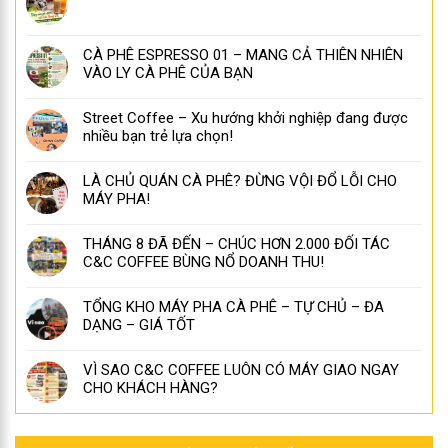
CÀ PHÊ ESPRESSO 01 – MANG CẢ THIÊN NHIÊN
VÀO LY CÀ PHÊ CỦA BẠN
Street Coffee – Xu hướng khởi nghiệp đang được
nhiều bạn trẻ lựa chọn!
LÀ CHỦ QUÁN CÀ PHÊ? ĐỪNG VỘI ĐỔ LỖI CHO
MÁY PHA!
THÁNG 8 ĐÃ ĐẾN – CHÚC HƠN 2.000 ĐỐI TÁC
C&C COFFEE BÙNG NỔ DOANH THU!
TỔNG KHO MÁY PHA CÀ PHÊ – TỰ CHỦ – ĐA
DẠNG – GIÁ TỐT
VÌ SAO C&C COFFEE LUÔN CÓ MÁY GIAO NGAY
CHO KHÁCH HÀNG?
CHUYÊN MỤC BÀI VIẾT
Bà Rịa Vũng Tàu
(2)