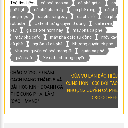
rang mộc
cà phê rang xay
cà phê rẻ
cà phê
robusta
Cafe nhượng quyền 0 đồng
cafe rang
xay
giá cà phê hôm nay
máy pha cà phê
máy pha cafe
máy pha cafe tự động
máy xay
cà phê
nguồn sỉ cà phê
Nhượng quyền cà phê
Nhượng quyền cà phê mang đi
quán cà phê
quán cafe
Xe cafe nhượng quyền
CHÀO MỪNG 79 NĂM
MÙA VU LAN BÁO HIẾU
CÁCH MẠNG THÁNG 8 VÀ
CÙNG HƠN 1000 ĐỐI TÁC
BÀI HỌC KINH DOANH CÀ
NHƯỢNG QUYỀN CÀ PHÊ
PHÊ CŨNG PHẢI LÀM
C&C COFFEE
“CÁCH MẠNG”
Để lại một bình luận
Email của bạn sẽ không được hiển thị công khai.
Các