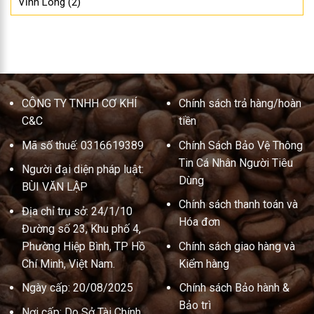
CÔNG TY TNHH CƠ KHÍ
Chính sách trả hàng/hoàn
C&C
tiền
Mã số thuế: 0316619389
Chính Sách Bảo Vệ Thông
Tin Cá Nhân Người Tiêu
Người đại diện pháp luật:
Dùng
BÙI VĂN LẬP
Chính sách thanh toán và
Địa chỉ trụ sở: 24/1/10
Hóa đơn
Đường số 23, Khu phố 4,
Phường Hiệp Bình, TP Hồ
Chính sách giao hàng và
Chí Minh, Việt Nam.
Kiểm hàng
Ngày cấp: 20/08/2025
Chính sách Bảo hành &
Bảo trì
Nơi cấp: Do Sở Tài Chính
HCM cấp.
Các kênh thông tin tiếp
nhận khiếu nại của khách