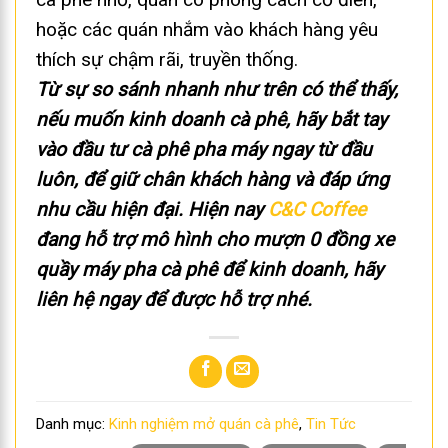
thích sự chậm rãi, truyền thống.
Từ sự so sánh nhanh như trên có thể thấy,
nếu muốn kinh doanh cà phê, hãy bắt tay
vào đầu tư cà phê pha máy ngay từ đầu
luôn, để giữ chân khách hàng và đáp ứng
nhu cầu hiện đại. Hiện nay
C&C Coffee
đang hỗ trợ mô hình cho mượn 0 đồng xe
quầy máy pha cà phê để kinh doanh, hãy
liên hệ ngay để được hỗ trợ nhé.
Danh mục:
Kinh nghiệm mở quán cà phê
,
Tin Tức
Thẻ tìm kiếm:
cà phê arabica
cà phê giá sỉ
cà
phê hạt
cà phê pha máy
cà phê rang
cà phê