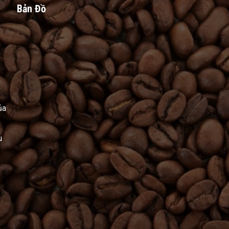
Bản Đồ
ủa
u