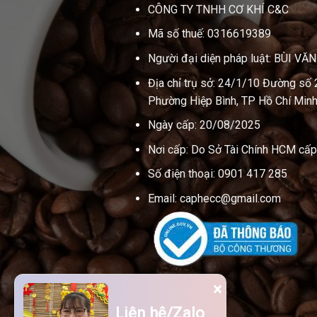
CÔNG TY TNHH CƠ KHÍ C&C
Mã số thuế: 0316619389
Người đại diện pháp luật: BÙI VĂ
Địa chỉ trụ sở: 24/1/10 Đường số 
Phường Hiệp Bình, TP Hồ Chí Minh
Ngày cấp: 20/08/2025
Nơi cấp: Do Sở Tài Chính HCM cấp
Số điện thoại: 0901 417 285
Email: caphecc@gmail.com
×
Liên hệ/Zalo