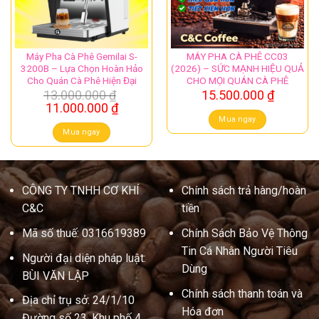
Máy Pha Cà Phê Gemilai S-
MÁY PHA CÀ PHÊ CC03
3200B – Lựa Chọn Hoàn Hảo
(2026) – SỨC MẠNH HIỆU QUẢ
Cho Quán Cà Phê Hiện Đại
CHO MỌI QUÁN CÀ PHÊ
13.000.000
₫
15.500.000
₫
Giá
Giá
11.000.000
₫
gốc
hiện
Mua ngay
là:
tại
Mua ngay
13.000.000 ₫.
là:
11.000.000 ₫.
CÔNG TY TNHH CƠ KHÍ
Chính sách trả hàng/hoàn
C&C
tiền
Mã số thuế: 0316619389
Chính Sách Bảo Vệ Thông
Tin Cá Nhân Người Tiêu
Người đại diện pháp luật:
Dùng
BÙI VĂN LẬP
Chính sách thanh toán và
Địa chỉ trụ sở: 24/1/10
Hóa đơn
Đường số 23, Khu phố 4,