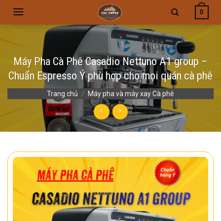
Skip
0
to
content
Máy Pha Cà Phê Casadio Nettuno A1 group –
Chuẩn Espresso Ý phù hợp cho mọi quán cà phê
Trang chủ
/
Máy pha và máy xay Cà phê