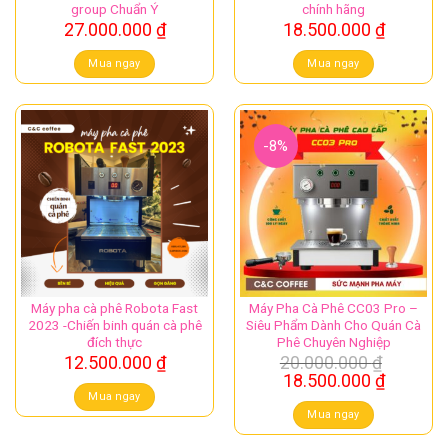
group Chuẩn Ý
chính hãng
27.000.000
₫
18.500.000
₫
Mua ngay
Mua ngay
-8%
Máy pha cà phê Robota Fast
Máy Pha Cà Phê CC03 Pro –
2023 -Chiến binh quán cà phê
Siêu Phẩm Dành Cho Quán Cà
đích thực
Phê Chuyên Nghiệp
12.500.000
₫
20.000.000
₫
Giá
Giá
18.500.000
₫
gốc
hiện
Mua ngay
là:
tại
Mua ngay
20.000.000 ₫.
là: