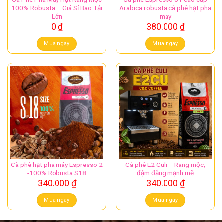
100% Robusta – Giá Sỉ Bao Tải
Arabica robusta cà phê hạt pha
Lớn
máy
0
₫
380.000
₫
Mua ngay
Mua ngay
Cà phê hạt pha máy Espresso 2
Cà phê E2 Culi – Rang mộc,
-100% Robusta S18
đậm đắng mạnh mẽ
340.000
₫
340.000
₫
Mua ngay
Mua ngay