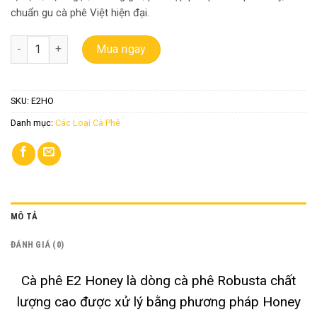
chuẩn gu cà phê Việt hiện đại.
Cà phê E2 Honey - Nâng tầm hương vị cà phê số lượng
Mua ngay
SKU:
E2HO
Danh mục:
Các Loại Cà Phê
MÔ TẢ
ĐÁNH GIÁ (0)
Cà phê E2 Honey là dòng cà phê Robusta chất
lượng cao được xử lý bằng phương pháp Honey