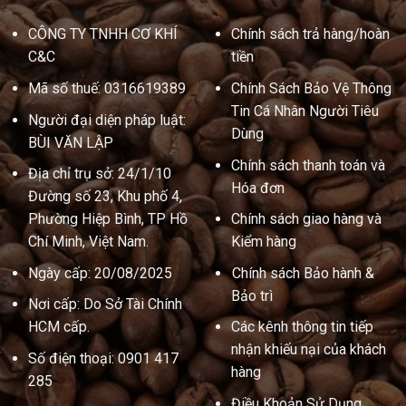
CÔNG TY TNHH CƠ KHÍ
Chính sách trả hàng/hoàn
C&C
tiền
Mã số thuế: 0316619389
Chính Sách Bảo Vệ Thông
Tin Cá Nhân Người Tiêu
Người đại diện pháp luật:
Dùng
BÙI VĂN LẬP
Chính sách thanh toán và
Địa chỉ trụ sở: 24/1/10
Hóa đơn
Đường số 23, Khu phố 4,
Phường Hiệp Bình, TP Hồ
Chính sách giao hàng và
Chí Minh, Việt Nam.
Kiểm hàng
Ngày cấp: 20/08/2025
Chính sách Bảo hành &
Bảo trì
Nơi cấp: Do Sở Tài Chính
HCM cấp.
Các kênh thông tin tiếp
nhận khiếu nại của khách
Số điện thoại: 0901 417
hàng
285
Điều Khoản Sử Dụng