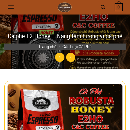
Skip
0
to
content
Cà phê E2 Honey – Nâng tầm hương vị cà phê
Trang chủ
/
Các Loại Cà Phê