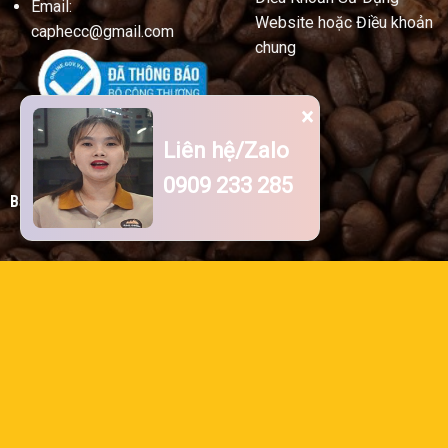
Email:
Website hoặc Điều khoản
caphecc@gmail.com
chung
×
Liên hệ/Zalo
0909 233 285
Bản Đồ