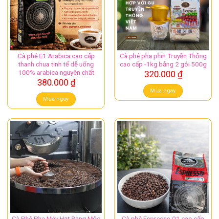
Cà phê E1 Arabica cao cấp
Cà phê pha phin Truyền Thống
thanh chua tinh tế dễ uống
cao cấp -1kg bằng 2 gói 500g
100% arabica nguyên chất
320.000
₫
380.000
₫
Mua ngay
Mua ngay
Cà Phê Pha Máy Hạt Rang Mộc
Cà phê Espresso 01 cao cấp