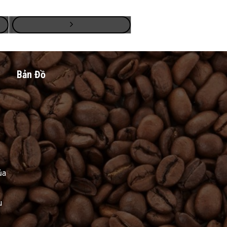
Bản Đồ
ủa
u