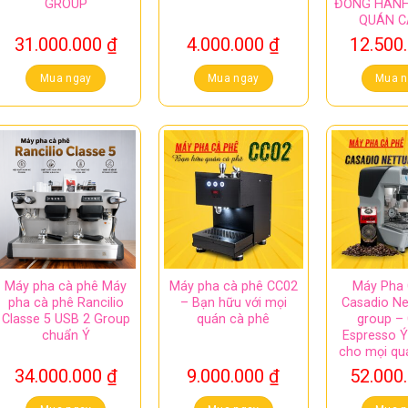
GROUP
ĐỒNG HÀNH
QUÁN C
31.000.000
₫
4.000.000
₫
12.500
Mua ngay
Mua ngay
Mua n
Máy pha cà phê Máy
Máy pha cà phê CC02
Máy Pha 
pha cà phê Rancilio
– Bạn hữu với mọi
Casadio Ne
Classe 5 USB 2 Group
quán cà phê
group –
chuẩn Ý
Espresso Ý
cho mọi qu
34.000.000
₫
9.000.000
₫
52.000