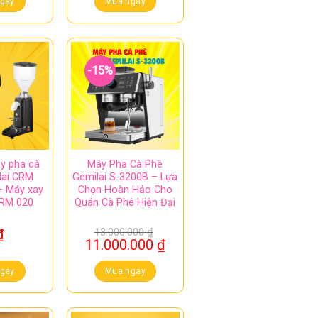
gay
Mua ngay
-15%
y pha cà
Máy Pha Cà Phê
lai CRM
Gemilai S-3200B – Lựa
+ Máy xay
Chọn Hoàn Hảo Cho
CRM 020
Quán Cà Phê Hiện Đại
₫
13.000.000
₫
Giá
Giá
11.000.000
₫
gốc
hiện
là:
tại
gay
Mua ngay
13.000.000 ₫.
là:
11.000.000 ₫.