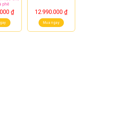
à phê
.000
₫
12.990.000
₫
gay
Mua ngay