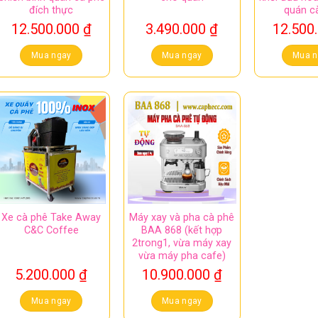
đích thực
quán c
12.500.000
₫
3.490.000
₫
12.500
Mua ngay
Mua ngay
Mua n
Xe cà phê Take Away
Máy xay và pha cà phê
C&C Coffee
BAA 868 (kết hợp
2trong1, vừa máy xay
vừa máy pha cafe)
5.200.000
₫
10.900.000
₫
Mua ngay
Mua ngay