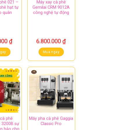
phê 021 –
Máy xay cà phê
phê hạt tự
Gemilai CRM 9012A
o quán
công nghệ tự động
.000
₫
6.800.000
₫
gay
Mua ngay
cà phê
Máy pha cà phê Gaggia
 3200B sự
Classic Pro
àn hảo cho