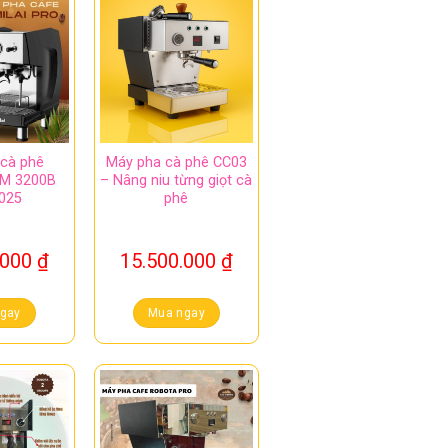
cà phê
Máy pha cà phê CC03
RM 3200B
– Nâng niu từng giọt cà
025
phê
.000
₫
15.500.000
₫
gay
Mua ngay