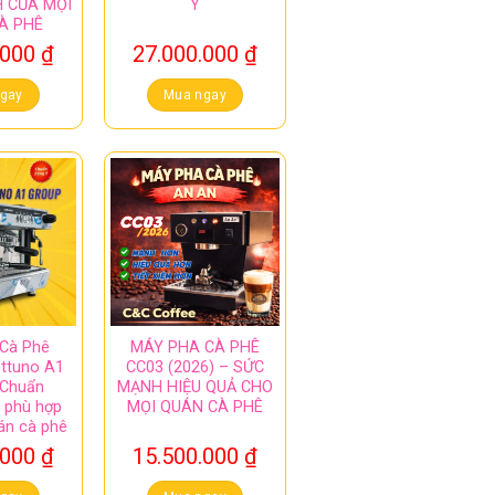
 CỦA MỌI
Ý
À PHÊ
.000
₫
27.000.000
₫
gay
Mua ngay
Cà Phê
MÁY PHA CÀ PHÊ
ttuno A1
CC03 (2026) – SỨC
 Chuẩn
MẠNH HIỆU QUẢ CHO
 phù hợp
MỌI QUÁN CÀ PHÊ
án cà phê
.000
₫
15.500.000
₫