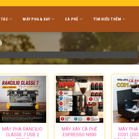
 TÁC
MÁY PHA & XAY
CÀ PHÊ
TÌM HIỂU THÊM
ê
MÁY PHA RANCILIO
MÁY XAY CÀ PHÊ
MÁY PHA
CLASSE 7 USB 2
ESPRESSO N900
CC01 (202