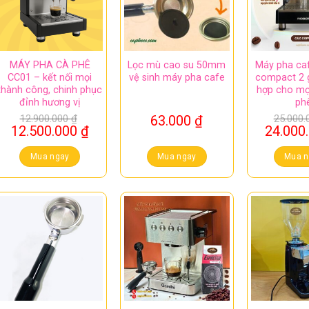
MÁY PHA CÀ PHÊ
Lọc mù cao su 50mm
Máy pha ca
CC01 – kết nối mọi
vệ sinh máy pha cafe
compact 2 
thành công, chinh phục
hợp cho mọ
đỉnh hương vị
ph
12.900.000
₫
63.000
₫
25.000
Giá
Giá
Giá
12.500.000
₫
24.000
gốc
hiện
gốc
là:
tại
là:
Mua ngay
Mua ngay
Mua n
12.900.000 ₫.
là:
25.000.
12.500.000 ₫.