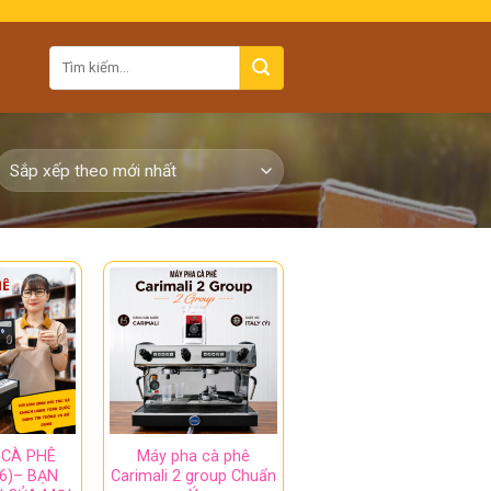
 CÀ PHÊ
Máy pha cà phê
6)– BẠN
Carimali 2 group Chuẩn