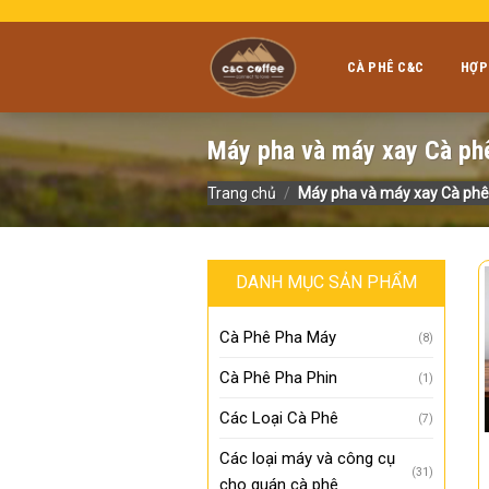
Skip
to
content
CÀ PHÊ C&C
HỢP
Máy pha và máy xay Cà ph
Trang chủ
/
Máy pha và máy xay Cà phê
DANH MỤC SẢN PHẨM
Cà Phê Pha Máy
(8)
Cà Phê Pha Phin
(1)
Các Loại Cà Phê
(7)
Các loại máy và công cụ
(31)
cho quán cà phê