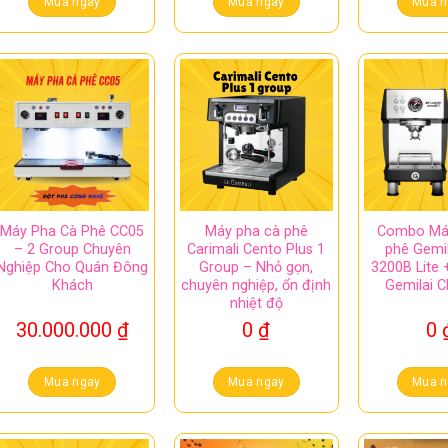
Mua ngay
Mua ngay
Mua n
Máy Pha Cà Phê CC05
Máy pha cà phê
Combo Má
– 2 Group Chuyên
Carimali Cento Plus 1
phê Gemi
Nghiệp Cho Quán Đông
Group – Nhỏ gọn,
3200B Lite 
Khách
chuyên nghiệp, ổn định
Gemilai 
nhiệt độ
30.000.000
₫
0
₫
0
Mua ngay
Mua ngay
Mua n