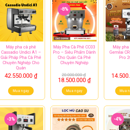
-8%
Máy pha cà phê
Máy Pha Cà Phê CC03
Máy pha 
Cassadio Undici A1 –
Pro – Siêu Phẩm Dành
Gemilai C
Giải Pháp Pha Cà Phê
Cho Quán Cà Phê
Pro 2
Chuyên Nghiệp Cho
Chuyên Nghiệp
Quán
42.550.000
₫
20.000.000
₫
14.500
Giá
Giá
18.500.000
₫
gốc
hiện
là:
tại
Mua ngay
Mua ngay
Mua n
20.000.000 ₫.
là:
18.500.000 ₫.
-3%
-4%