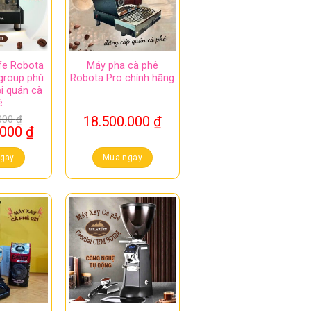
fe Robota
Máy pha cà phê
group phù
Robota Pro chính hãng
i quán cà
ê
.000
₫
18.500.000
₫
Giá
.000
₫
hiện
tại
gay
Mua ngay
000 ₫.
là:
24.000.000 ₫.