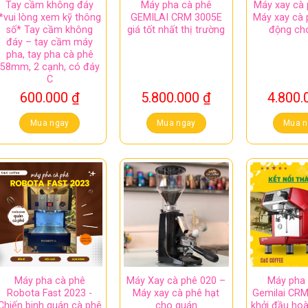
Tay cầm không đáy
Máy pha cà phê
Máy xay cà 
*vui lòng xem kỹ thông
GEMILAI CRM 3005E
Máy xay cà 
số* Tay cầm không
giá tốt nhất thị trường
động ch
đáy – tay cầm máy
pha, tay pha cà phê
58mm, 2 cạnh, có đáy
C
600.000
₫
5.800.000
₫
4.800
Mua ngay
Mua ngay
Mua n
Máy pha cà phê
Máy Xay cà phê 020 –
Máy pha 
Robota Fast 2023 -
Máy xay cà phê hạt
Gemilai CRM
Chiến binh quán cà phê
cho quán
khởi đầu ho