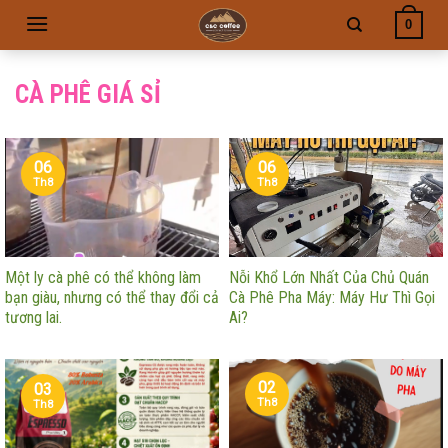
Skip
0
to
content
CÀ PHÊ GIÁ SỈ
06
06
Th8
Th8
Một ly cà phê có thể không làm
Nỗi Khổ Lớn Nhất Của Chủ Quán
bạn giàu, nhưng có thể thay đổi cả
Cà Phê Pha Máy: Máy Hư Thì Gọi
tương lai.
Ai?
02
03
Th8
Th8