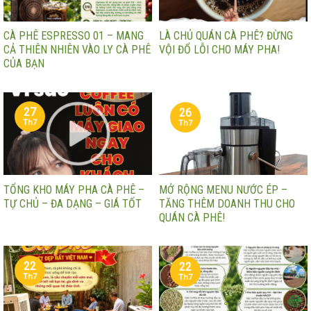
CÀ PHÊ ESPRESSO 01 – MANG
LÀ CHỦ QUÁN CÀ PHÊ? ĐỪNG
CẢ THIÊN NHIÊN VÀO LY CÀ PHÊ
VỘI ĐỔ LỖI CHO MÁY PHA!
CỦA BẠN
27
26
Th7
Th7
TỔNG KHO MÁY PHA CÀ PHÊ –
MỞ RỘNG MENU NƯỚC ÉP –
TỰ CHỦ – ĐA DẠNG – GIÁ TỐT
TĂNG THÊM DOANH THU CHO
QUÁN CÀ PHÊ!
22
22
Th7
Th7