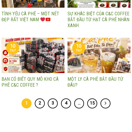
TÌNH YÊU CÀ PHÊ – MỘT NÉT
SỰ KHÁC BIỆT CỦA C&C COFFEE
ĐẸP RẤT VIỆT NAM
BẮT ĐẦU TỪ HẠT CÀ PHÊ NHÂN
XANH
10
10
Th7
Th7
BẠN CÓ BIẾT QUY MÔ KHO CÀ
MỘT LY CÀ PHÊ BẮT ĐẦU TỪ
PHÊ C&C COFFEE ?
ĐÂU?
1
2
3
4
…
15