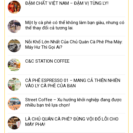
ĐẬM CHẤT VIỆT NAM – ĐẬM VỊ TỪNG LY!
Một ly cà phê có thể không làm bạn giàu, nhưng có
thể thay đổi cả tương lai.
Nỗi Khổ Lớn Nhất Của Chủ Quán Cà Phê Pha Máy:
Máy Hư Thì Gọi Ai?
C&C STATION COFFEE
CÀ PHÊ ESPRESSO 01 – MANG CẢ THIÊN NHIÊN
VÀO LY CÀ PHÊ CỦA BẠN
Street Coffee – Xu hướng khởi nghiệp đang được
nhiều bạn trẻ lựa chọn!
LÀ CHỦ QUÁN CÀ PHÊ? ĐỪNG VỘI ĐỔ LỖI CHO
MÁY PHA!