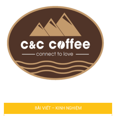
BÀI VIẾT – KINH NGHIỆM