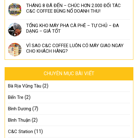
THÁNG 8 ĐÃ ĐẾN – CHÚC HƠN 2.000 ĐỐI TÁC
C&C COFFEE BÙNG NỔ DOANH THU!
TỔNG KHO MÁY PHA CÀ PHÊ – TỰ CHỦ – ĐA
DẠNG – GIÁ TỐT
VÌ SAO C&C COFFEE LUÔN CÓ MÁY GIAO NGAY
CHO KHÁCH HÀNG?
CHUYÊN MỤC BÀI VIẾT
(2)
Bà Rịa Vũng Tàu
(2)
Bến Tre
(7)
Bình Dương
(2)
Bình Thuận
(11)
C&C Station