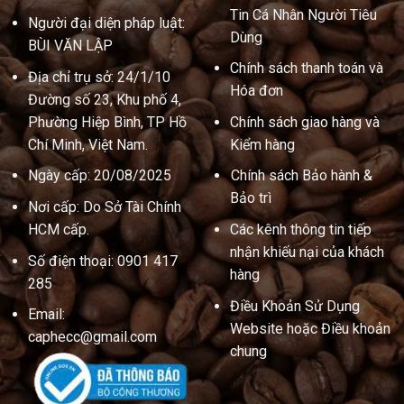
Tin Cá Nhân Người Tiêu
Người đại diện pháp luật:
Dùng
BÙI VĂN LẬP
Chính sách thanh toán và
Địa chỉ trụ sở: 24/1/10
Hóa đơn
Đường số 23, Khu phố 4,
Phường Hiệp Bình, TP Hồ
Chính sách giao hàng và
Chí Minh, Việt Nam.
Kiểm hàng
Ngày cấp: 20/08/2025
Chính sách Bảo hành &
Bảo trì
Nơi cấp: Do Sở Tài Chính
HCM cấp.
Các kênh thông tin tiếp
nhận khiếu nại của khách
Số điện thoại: 0901 417
hàng
285
Điều Khoản Sử Dụng
Email:
Website hoặc Điều khoản
caphecc@gmail.com
chung