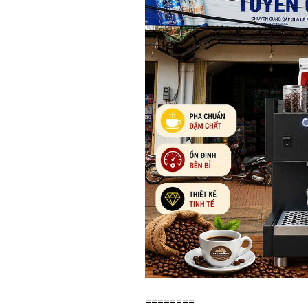
========