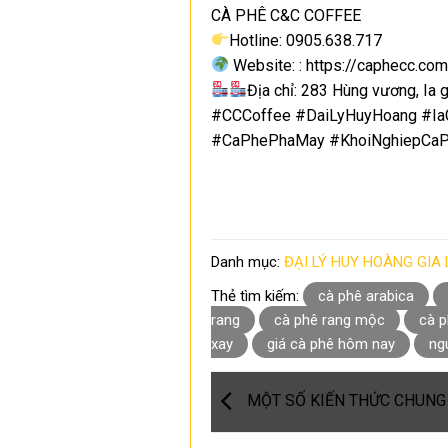
CÀ PHÊ C&C COFFEE
Hotline: 0905.638.717
Website: : https://caphecc.com
Địa chỉ: 283 Hùng vương, Ia gr
#CCCoffee #DaiLyHuyHoang #Ia
#CaPhePhaMay #KhoiNghiepCaP
Danh mục:
ĐẠI LÝ HUY HOÀNG GIA 
Thẻ tìm kiếm:
cà phê arabica
rang
cà phê rang mộc
cà p
xay
giá cà phê hôm nay
ng
MỘT SỐ KIẾN THỨC CHUNG 