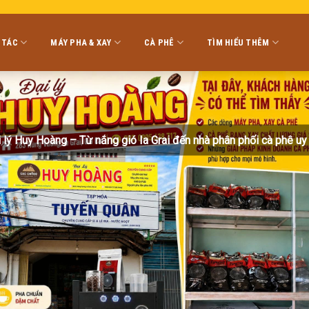
 TÁC
MÁY PHA & XAY
CÀ PHÊ
TÌM HIỂU THÊM
 lý Huy Hoàng – Từ nắng gió Ia Grai đến nhà phân phối cà phê uy 