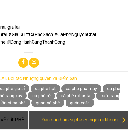
ai, gia lai
Grai #GiaLai #CaPheSach #CaPheNguyenChat
he #DongHanhCungThanhCong
LAI
,
Đối tác Nhượng quyền và Điểm bán
cà phê giá sỉ
cà phê hạt
cà phê pha máy
cà phê
hê rang xay
cà phê rẻ
cà phê robusta
cafe rang
uồn sỉ cà phê
quán cà phê
quán cafe
VỀ CÀ PHÊ
Đàn ông bán cà phê có ngại gì không