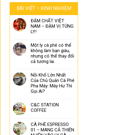
BÀI VIẾT – KINH NGHIỆM
ĐẬM CHẤT VIỆT
NAM – ĐẬM VỊ TỪNG
LY!
Một ly cà phê có thể
không làm bạn giàu,
nhưng có thể thay đổi
cả tương lai.
Nỗi Khổ Lớn Nhất
Của Chủ Quán Cà Phê
Pha Máy: Máy Hư Thì
Gọi Ai?
C&C STATION
COFFEE
CÀ PHÊ ESPRESSO
01 – MANG CẢ THIÊN