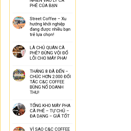
NHIÊN VÀO LY CÀ
PHÊ CỦA BẠN
Street Coffee – Xu
hướng khởi nghiệp
đang được nhiều bạn
trẻ lựa chọn!
LÀ CHỦ QUÁN CÀ
PHÊ? ĐỪNG VỘI ĐỔ
LỖI CHO MÁY PHA!
THÁNG 8 ĐÃ ĐẾN –
CHÚC HƠN 2.000 ĐỐI
TÁC C&C COFFEE
BÙNG NỔ DOANH
THU!
TỔNG KHO MÁY PHA
CÀ PHÊ – TỰ CHỦ –
ĐA DẠNG – GIÁ TỐT
VÌ SAO C&C COFFEE