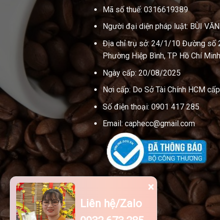
Mã số thuế: 0316619389
Người đại diện pháp luật: BÙI VĂ
Địa chỉ trụ sở: 24/1/10 Đường số 
Phường Hiệp Bình, TP Hồ Chí Minh
Ngày cấp: 20/08/2025
Nơi cấp: Do Sở Tài Chính HCM cấp
Số điện thoại: 0901 417 285
Email: caphecc@gmail.com
×
Liên hệ/Zalo