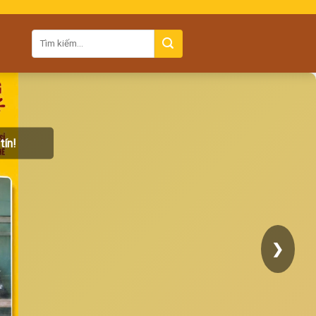
tín!
❯