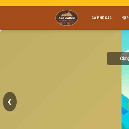
Skip
to
content
CÀ PHÊ C&C
HỢP
Cùng
❮