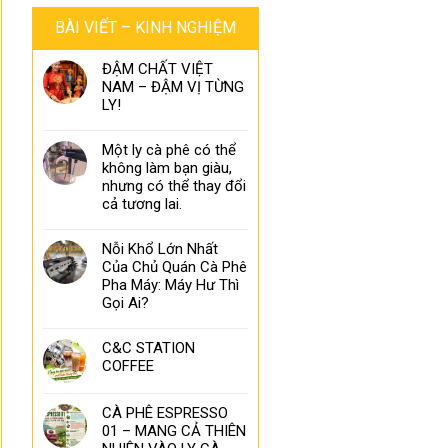
BÀI VIẾT – KINH NGHIỆM
ĐẬM CHẤT VIỆT
NAM – ĐẬM VỊ TỪNG
LY!
Một ly cà phê có thể
không làm bạn giàu,
nhưng có thể thay đổi
cả tương lai.
Nỗi Khổ Lớn Nhất
Của Chủ Quán Cà Phê
Pha Máy: Máy Hư Thì
Gọi Ai?
C&C STATION
COFFEE
CÀ PHÊ ESPRESSO
01 – MANG CẢ THIÊN