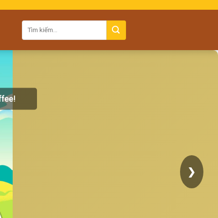
ffee!
❯