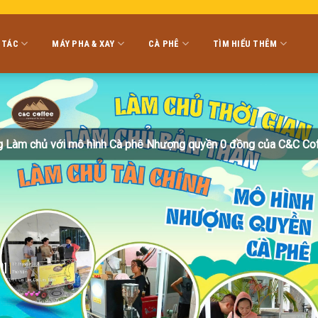
 TÁC
MÁY PHA & XAY
CÀ PHÊ
TÌM HIỂU THÊM
 Làm chủ với mô hình Cà phê Nhượng quyền 0 đồng của C&C Co