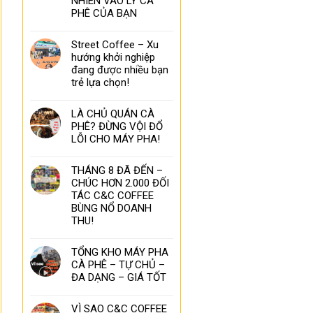
NHIÊN VÀO LY CÀ
PHÊ CỦA BẠN
Street Coffee – Xu
hướng khởi nghiệp
đang được nhiều bạn
trẻ lựa chọn!
LÀ CHỦ QUÁN CÀ
PHÊ? ĐỪNG VỘI ĐỔ
LỖI CHO MÁY PHA!
THÁNG 8 ĐÃ ĐẾN –
CHÚC HƠN 2.000 ĐỐI
TÁC C&C COFFEE
BÙNG NỔ DOANH
THU!
TỔNG KHO MÁY PHA
CÀ PHÊ – TỰ CHỦ –
ĐA DẠNG – GIÁ TỐT
VÌ SAO C&C COFFEE