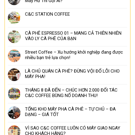
Máy Hư Thì Gọi Ai?
C&C STATION COFFEE
CÀ PHÊ ESPRESSO 01 – MANG CẢ THIÊN NHIÊN
VÀO LY CÀ PHÊ CỦA BẠN
Street Coffee – Xu hướng khởi nghiệp đang được
nhiều bạn trẻ lựa chọn!
LÀ CHỦ QUÁN CÀ PHÊ? ĐỪNG VỘI ĐỔ LỖI CHO
MÁY PHA!
THÁNG 8 ĐÃ ĐẾN – CHÚC HƠN 2.000 ĐỐI TÁC
C&C COFFEE BÙNG NỔ DOANH THU!
TỔNG KHO MÁY PHA CÀ PHÊ – TỰ CHỦ – ĐA
DẠNG – GIÁ TỐT
VÌ SAO C&C COFFEE LUÔN CÓ MÁY GIAO NGAY
CHO KHÁCH HÀNG?