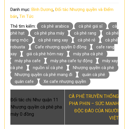
Danh mục:
Bình Dương
,
Đối tác Nhượng quyền và Điểm
bán
,
Tin Tức
Thẻ tìm kiếm:
cà phê arabica
cà phê giá sỉ
cà
phê hạt
cà phê pha máy
cà phê rang
cà phê
rang mộc
cà phê rang xay
cà phê rẻ
cà phê
robusta
Cafe nhượng quyền 0 đồng
cafe rang
xay
giá cà phê hôm nay
máy pha cà phê
máy pha cafe
máy pha cafe tự động
máy xay
cà phê
nguồn sỉ cà phê
Nhượng quyền cà phê
Nhượng quyền cà phê mang đi
quán cà phê
quán cafe
Xe cafe nhượng quyền
CÀ PHÊ TRUYỀN THỐNG
Đối tác chị Như quận 11
PHA PHIN – SỨC MẠNH
Nhượng quyền cà phê pha
ĐỘC ĐÁO CỦA NGƯỜI
máy 0 đồng
VIỆT