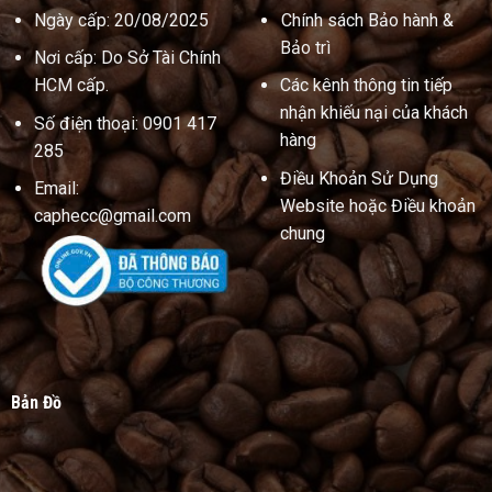
Ngày cấp: 20/08/2025
Chính sách Bảo hành &
Bảo trì
Nơi cấp: Do Sở Tài Chính
HCM cấp.
Các kênh thông tin tiếp
nhận khiếu nại của khách
Số điện thoại: 0901 417
hàng
285
Điều Khoản Sử Dụng
Email:
Website hoặc Điều khoản
caphecc@gmail.com
chung
Bản Đồ