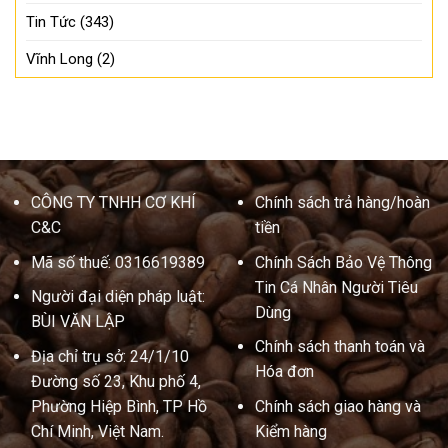
Tin Tức
(343)
Vĩnh Long
(2)
CÔNG TY TNHH CƠ KHÍ
Chính sách trả hàng/hoàn
C&C
tiền
Mã số thuế: 0316619389
Chính Sách Bảo Vệ Thông
Tin Cá Nhân Người Tiêu
Người đại diện pháp luật:
Dùng
BÙI VĂN LẬP
Chính sách thanh toán và
Địa chỉ trụ sở: 24/1/10
Hóa đơn
Đường số 23, Khu phố 4,
Phường Hiệp Bình, TP Hồ
Chính sách giao hàng và
Chí Minh, Việt Nam.
Kiểm hàng