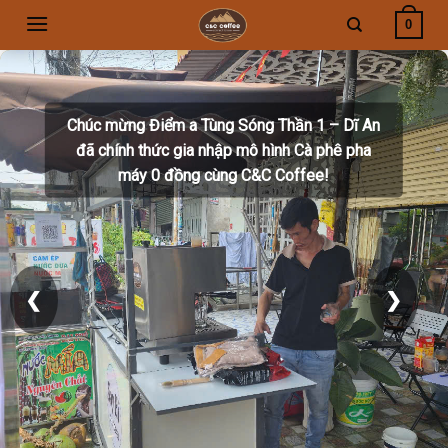
Skip
0
to
content
Chúc mừng Điểm a Tùng Sóng Thần 1 – Dĩ An
đã chính thức gia nhập mô hình Cà phê pha
máy 0 đồng cùng C&C Coffee!
❮
❯