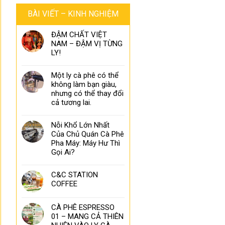
BÀI VIẾT – KINH NGHIỆM
ĐẬM CHẤT VIỆT
NAM – ĐẬM VỊ TỪNG
LY!
Một ly cà phê có thể
không làm bạn giàu,
nhưng có thể thay đổi
cả tương lai.
Nỗi Khổ Lớn Nhất
Của Chủ Quán Cà Phê
Pha Máy: Máy Hư Thì
Gọi Ai?
C&C STATION
COFFEE
CÀ PHÊ ESPRESSO
01 – MANG CẢ THIÊN