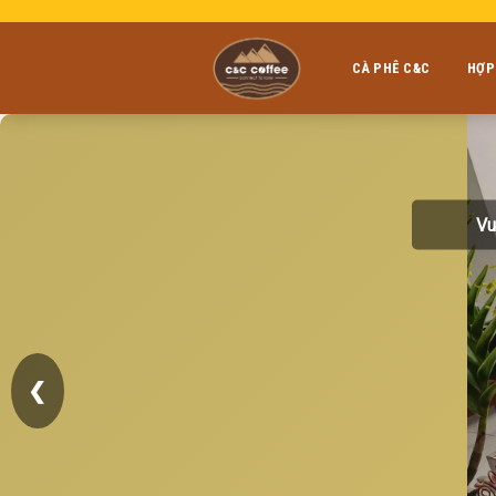
Skip
to
content
CÀ PHÊ C&C
HỢP
Vu
❮