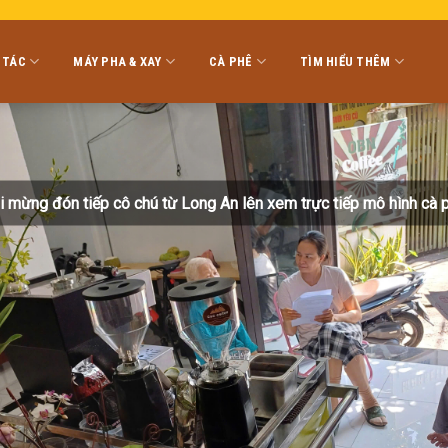
 TÁC
MÁY PHA & XAY
CÀ PHÊ
TÌM HIỂU THÊM
i mừng đón tiếp cô chú từ Long An lên xem trực tiếp mô hình cà 