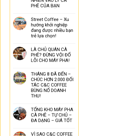
NHIÊN VÀO LY CÀ
PHÊ CỦA BẠN
Street Coffee – Xu
hướng khởi nghiệp
đang được nhiều bạn
trẻ lựa chọn!
LÀ CHỦ QUÁN CÀ
PHÊ? ĐỪNG VỘI ĐỔ
LỖI CHO MÁY PHA!
THÁNG 8 ĐÃ ĐẾN –
CHÚC HƠN 2.000 ĐỐI
TÁC C&C COFFEE
BÙNG NỔ DOANH
THU!
TỔNG KHO MÁY PHA
CÀ PHÊ – TỰ CHỦ –
ĐA DẠNG – GIÁ TỐT
VÌ SAO C&C COFFEE