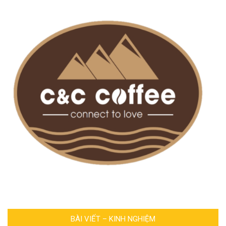
BÀI VIẾT – KINH NGHIỆM