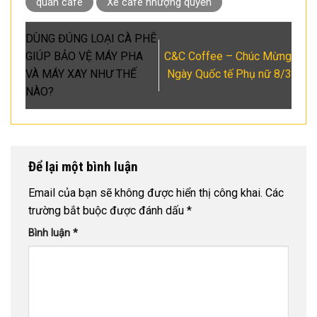
quán cafe
Xe cafe nhượng quyền
DÙNG ĐÚNG LOẠI CÀ PHÊ
GIÚP BẢO VỆ MÁY PHA
C&C Coffee – Chúc Mừng
VÀ MÁY XAY NHƯ THẾ
Ngày Quốc tế Phụ nữ 8/3
NÀO?
Để lại một bình luận
Email của bạn sẽ không được hiển thị công khai.
Các
trường bắt buộc được đánh dấu
*
Bình luận
*