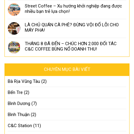
Street Coffee – Xu hướng khởi nghiệp đang được
nhiều bạn trẻ lựa chọn!
LÀ CHỦ QUÁN CÀ PHÊ? ĐỪNG VỘI ĐỔ LỖI CHO
MÁY PHA!
THÁNG 8 ĐÃ ĐẾN – CHÚC HƠN 2.000 ĐỐI TÁC
C&C COFFEE BÙNG NỔ DOANH THU!
CHUYÊN MỤC BÀI VIẾT
Bà Rịa Vũng Tàu
(2)
Bến Tre
(2)
Bình Dương
(7)
Bình Thuận
(2)
C&C Station
(11)