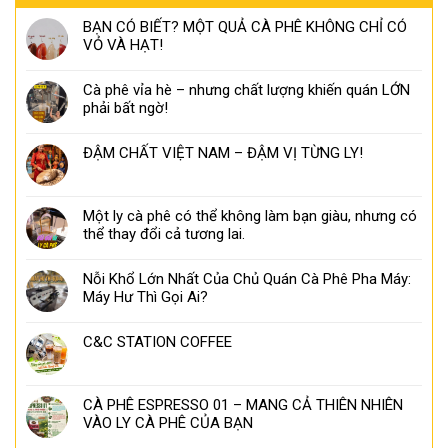
BẠN CÓ BIẾT? MỘT QUẢ CÀ PHÊ KHÔNG CHỈ CÓ
VỎ VÀ HẠT!
Cà phê vỉa hè – nhưng chất lượng khiến quán LỚN
phải bất ngờ!
ĐẬM CHẤT VIỆT NAM – ĐẬM VỊ TỪNG LY!
Một ly cà phê có thể không làm bạn giàu, nhưng có
thể thay đổi cả tương lai.
Nỗi Khổ Lớn Nhất Của Chủ Quán Cà Phê Pha Máy:
Máy Hư Thì Gọi Ai?
C&C STATION COFFEE
CÀ PHÊ ESPRESSO 01 – MANG CẢ THIÊN NHIÊN
VÀO LY CÀ PHÊ CỦA BẠN