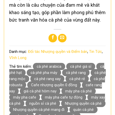
mà còn là câu chuyện của đam mê và khát
khao sáng tạo, góp phần làm phong phú thêm
bức tranh văn hóa cà phê của vùng đất này.
Danh mục:
Đối tác Nhượng quyền và Điểm bán
,
Tin Tức
,
Vĩnh Long
Thẻ tìm kiếm:
cà phê arabica
cà phê giá sỉ
cà
phê hạt
cà phê pha máy
cà phê rang
cà phê
rang mộc
cà phê rang xay
cà phê rẻ
cà phê
robusta
Cafe nhượng quyền 0 đồng
cafe rang
xay
giá cà phê hôm nay
máy pha cà phê
máy pha cafe
máy pha cafe tự động
máy xay
cà phê
nguồn sỉ cà phê
Nhượng quyền cà phê
Nhượng quyền cà phê mang đi
quán cà phê