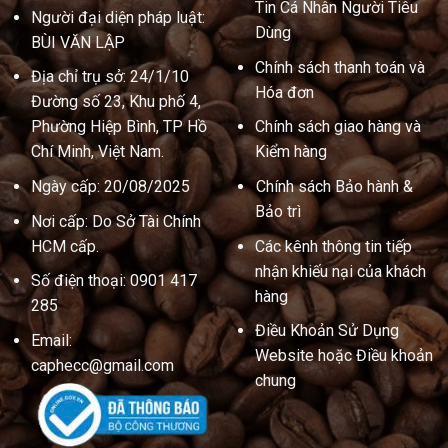
Tin Cá Nhân Người Tiêu
Người đại diện pháp luật:
Dùng
BÙI VĂN LẬP
Chính sách thanh toán và
Địa chỉ trụ sở: 24/1/10
Hóa đơn
Đường số 23, Khu phố 4,
Phường Hiệp Bình, TP Hồ
Chính sách giao hàng và
Chí Minh, Việt Nam.
Kiểm hàng
Ngày cấp: 20/08/2025
Chính sách Bảo hành &
Bảo trì
Nơi cấp: Do Sở Tài Chính
HCM cấp.
Các kênh thông tin tiếp
nhận khiếu nại của khách
Số điện thoại: 0901 417
hàng
285
Điều Khoản Sử Dụng
Email:
Website hoặc Điều khoản
caphecc@gmail.com
chung