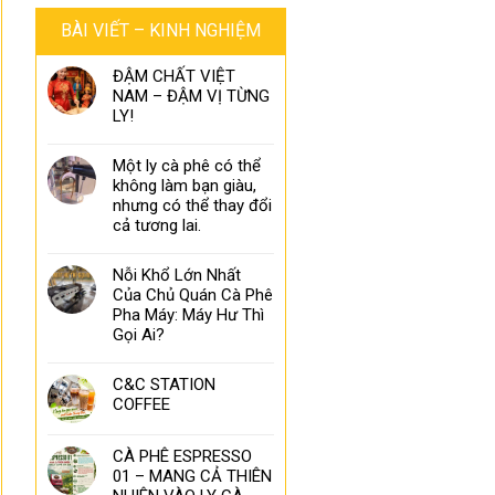
BÀI VIẾT – KINH NGHIỆM
ĐẬM CHẤT VIỆT
NAM – ĐẬM VỊ TỪNG
LY!
Một ly cà phê có thể
không làm bạn giàu,
nhưng có thể thay đổi
cả tương lai.
Nỗi Khổ Lớn Nhất
Của Chủ Quán Cà Phê
Pha Máy: Máy Hư Thì
Gọi Ai?
C&C STATION
COFFEE
CÀ PHÊ ESPRESSO
01 – MANG CẢ THIÊN