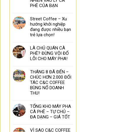
NHIÊN VÀO LY CÀ
PHÊ CỦA BẠN
Street Coffee – Xu
hướng khởi nghiệp
đang được nhiều bạn
trẻ lựa chọn!
LÀ CHỦ QUÁN CÀ
PHÊ? ĐỪNG VỘI ĐỔ
LỖI CHO MÁY PHA!
THÁNG 8 ĐÃ ĐẾN –
CHÚC HƠN 2.000 ĐỐI
TÁC C&C COFFEE
BÙNG NỔ DOANH
THU!
TỔNG KHO MÁY PHA
CÀ PHÊ – TỰ CHỦ –
ĐA DẠNG – GIÁ TỐT
VÌ SAO C&C COFFEE