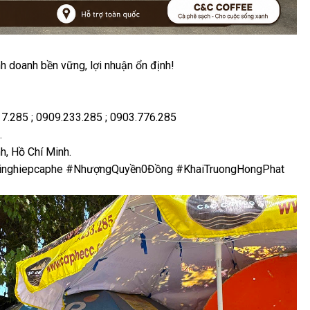
 doanh bền vững, lợi nhuận ổn định!
17.285 ; 0909.233.285 ; 0903.776.285
.
h, Hồ Chí Minh.
nghiepcaphe #NhượngQuyền0Đồng #KhaiTruongHongPhat