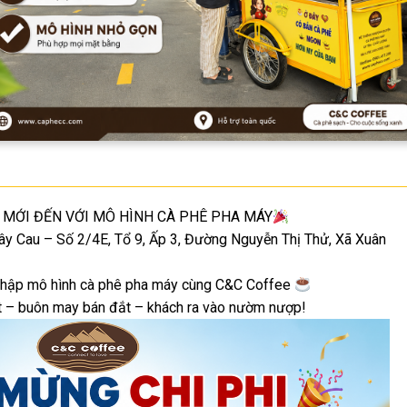
 MỚI ĐẾN VỚI MÔ HÌNH CÀ PHÊ PHA MÁY
ây Cau – Số 2/4E, Tổ 9, Ấp 3, Đường Nguyễn Thị Thử, Xã Xuân
 nhập mô hình cà phê pha máy cùng C&C Coffee
át – buôn may bán đắt – khách ra vào nườm nượp!