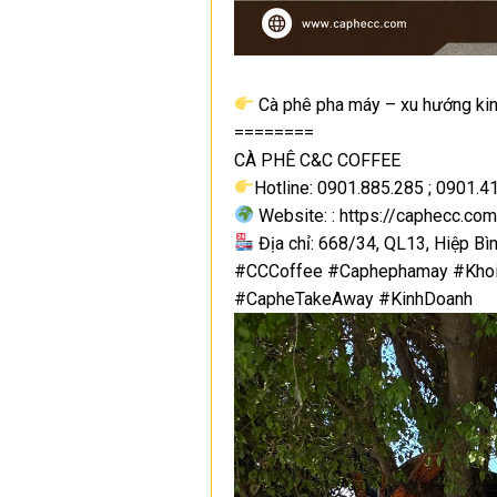
Cà phê pha máy – xu hướng kinh
========
CÀ PHÊ C&C COFFEE
Hotline: 0901.885.285 ; 0901.4
Website: : https://caphecc.com
Địa chỉ: 668/34, QL13, Hiệp Bìn
#CCCoffee #Caphephamay #Khoi
#CapheTakeAway #KinhDoanh