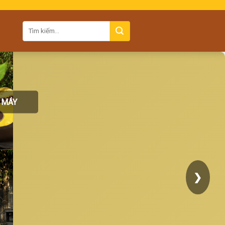
 MÁY
❯