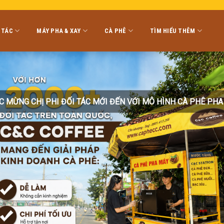
 TÁC
MÁY PHA & XAY
CÀ PHÊ
TÌM HIỂU THÊM
C MỪNG CHỊ PHI ĐỐI TÁC MỚI ĐẾN VỚI MÔ HÌNH CÀ PHÊ PHA