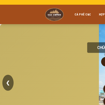
Skip
to
content
CÀ PHÊ C&C
HỢP
CHÚ
❮