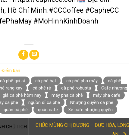
h, Hồ Chí Minh.
#CCCoffee #CapheCC
afePhaMay #MoHinhKinhDoanh
à Điểm bán
cà phê giá sỉ
cà phê hạt
cà phê pha máy
cà phê
hê rang xay
cà phê rẻ
cà phê robusta
Cafe nhượng
giá cà phê hôm nay
máy pha cà phê
máy pha cafe
ay cà phê
nguồn sỉ cà phê
Nhượng quyền cà phê
quán cà phê
quán cafe
Xe cafe nhượng quyền
CHÚC MỪNG CHỊ DƯƠNG – ĐỨC HÒA, LONG
NH CHỦ TỊCH
AN