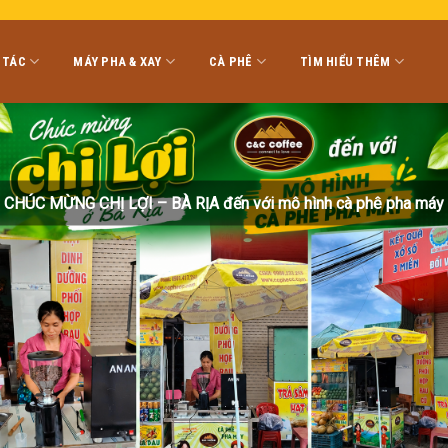
 TÁC
MÁY PHA & XAY
CÀ PHÊ
TÌM HIỂU THÊM
CHÚC MỪNG CHỊ LỢI – BÀ RỊA đến với mô hình cà phê pha máy