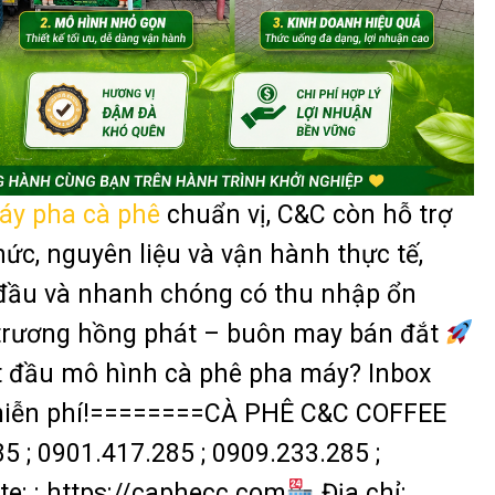
áy pha cà phê
chuẩn vị, C&C còn hỗ trợ
ức, nguyên liệu và vận hành thực tế,
t đầu và nhanh chóng có thu nhập ổn
 trương hồng phát – buôn may bán đắt
 đầu mô hình cà phê pha máy? Inbox
iễn phí!
========
CÀ PHÊ C&C COFFEE
5 ; 0901.417.285 ; 0909.233.285 ;
e: : https://caphecc.com
Địa chỉ: