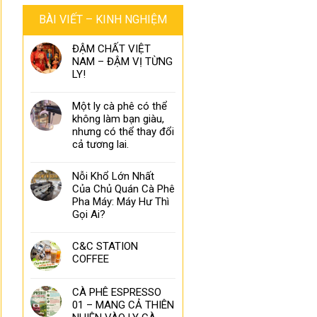
BÀI VIẾT – KINH NGHIỆM
ĐẬM CHẤT VIỆT
NAM – ĐẬM VỊ TỪNG
LY!
Một ly cà phê có thể
không làm bạn giàu,
nhưng có thể thay đổi
cả tương lai.
Nỗi Khổ Lớn Nhất
Của Chủ Quán Cà Phê
Pha Máy: Máy Hư Thì
Gọi Ai?
C&C STATION
COFFEE
CÀ PHÊ ESPRESSO
01 – MANG CẢ THIÊN