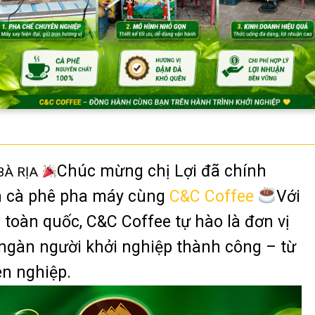
Chúc mừng chị Lợi đã chính
BÀ RỊA
h cà phê pha máy cùng
C&C Coffee
Với
 toàn quốc, C&C Coffee tự hào là đơn vị
ngàn người khởi nghiệp thành công – từ
n nghiệp.