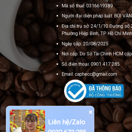
Mã số thuế: 0316619389
Người đại diện pháp luật: BÙI VĂ
Địa chỉ trụ sở: 24/1/10 Đường số 
Phường Hiệp Bình, TP Hồ Chí Minh
Ngày cấp: 20/08/2025
Nơi cấp: Do Sở Tài Chính HCM cấp
Số điện thoại: 0901 417 285
Email: caphecc@gmail.com
×
Liên hệ/Zalo