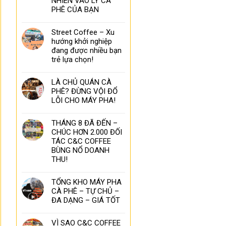
NHIÊN VÀO LY CÀ
PHÊ CỦA BẠN
Street Coffee – Xu
hướng khởi nghiệp
đang được nhiều bạn
trẻ lựa chọn!
LÀ CHỦ QUÁN CÀ
PHÊ? ĐỪNG VỘI ĐỔ
LỖI CHO MÁY PHA!
THÁNG 8 ĐÃ ĐẾN –
CHÚC HƠN 2.000 ĐỐI
TÁC C&C COFFEE
BÙNG NỔ DOANH
THU!
TỔNG KHO MÁY PHA
CÀ PHÊ – TỰ CHỦ –
ĐA DẠNG – GIÁ TỐT
VÌ SAO C&C COFFEE