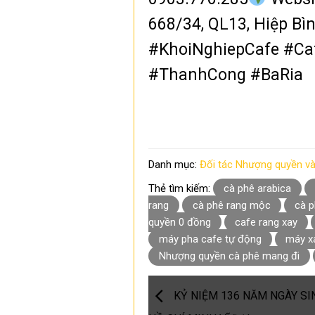
668/34, QL13, Hiệp Bìn
#KhoiNghiepCafe #C
#ThanhCong #BaRia
Danh mục:
Đối tác Nhượng quyền v
Thẻ tìm kiếm:
cà phê arabica
rang
cà phê rang mộc
cà p
quyền 0 đồng
cafe rang xay
máy pha cafe tự động
máy x
Nhượng quyền cà phê mang đi
KỶ NIỆM 136 NĂM NGÀY SI