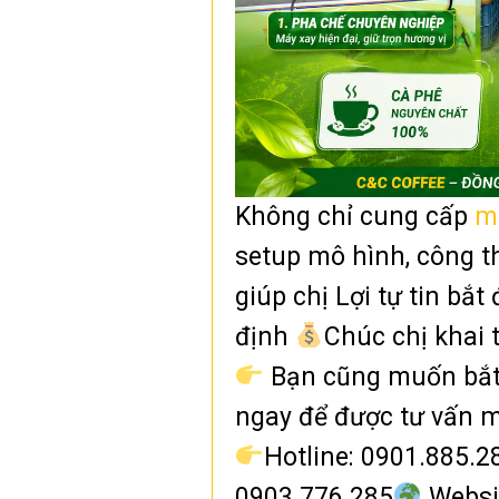
Không chỉ cung cấp
m
setup mô hình, công th
giúp chị Lợi tự tin bắ
định
Chúc chị khai
Bạn cũng muốn bắt
ngay để được tư vấn m
Hotline: 0901.885.28
0903.776.285
Websit