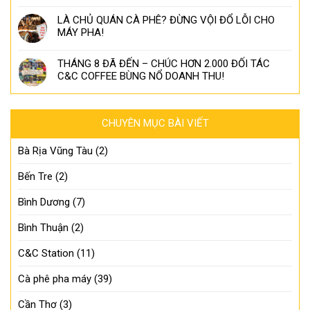
LÀ CHỦ QUÁN CÀ PHÊ? ĐỪNG VỘI ĐỔ LỖI CHO
MÁY PHA!
THÁNG 8 ĐÃ ĐẾN – CHÚC HƠN 2.000 ĐỐI TÁC
C&C COFFEE BÙNG NỔ DOANH THU!
CHUYÊN MỤC BÀI VIẾT
Bà Rịa Vũng Tàu
(2)
Bến Tre
(2)
Bình Dương
(7)
Bình Thuận
(2)
C&C Station
(11)
Cà phê pha máy
(39)
Cần Thơ
(3)