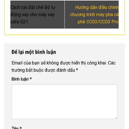
Cách cài đặt chế độ tự
Hướng dẫn điều chỉnh
động xay cho máy xay
chương trình máy pha cà
cafe 021
phê CC03/CC03 Pro
Để lại một bình luận
Email của bạn sẽ không được hiển thị công khai.
Các
trường bắt buộc được đánh dấu
*
Bình luận
*
Tên
*