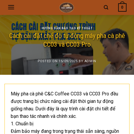
Skip
0
to
content
HƯỚNG DẪN ĐÀO TẠO KỸ THUẬT
Cách cài đặt chế độ tự động máy pha cà phê
CC03 và CC03 Pro
POSTED ON
15/09/2025
BY
ADMIN
Máy pha cà phê C&C Coffee CC03 và CC03 Pro đều
được trang bị chức năng cài đặt thời gian tự động
giống nhau. Dưới đây là quy trình cài đặt chi tiết để
bạn thao tác nhanh và chính xác.
1. Chuẩn bị
Đảm bảo máy đang trong trạng thái sẵn sàng, nguồn