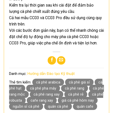
Kiểm tra lại thời gian sau khi cài đặt để đảm bảo
lượng cà phê chiết xuất đúng yêu cầu.
Cả hai mẫu CC03 và CC03 Pro đều sử dụng cùng quy
trình trên.
Với các bước đơn giản này, bạn có thể nhanh chóng cài
đặt chế độ tự động cho máy pha cà phê CC03 hoặc
CC03 Pro, giúp việc pha chế ổn định và tiện lợi hơn.
Danh mục:
Hướng dẫn Đào tạo Kỹ thuật
Thẻ tìm kiếm:
cà phê arabica
cà phê giá sỉ
cà
phê hạt
cà phê pha máy
cà phê rang
cà phê
rang mộc
cà phê rang xay
cà phê rẻ
cà phê
robusta
cafe rang xay
giá cà phê hôm nay
nguồn sỉ cà phê
quán cà phê
quán cafe