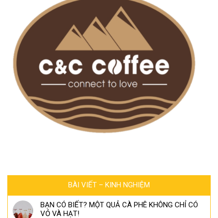
BÀI VIẾT – KINH NGHIỆM
BẠN CÓ BIẾT? MỘT QUẢ CÀ PHÊ KHÔNG CHỈ CÓ
VỎ VÀ HẠT!