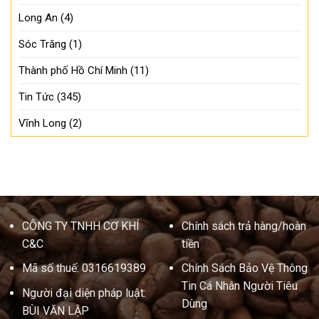
Long An
(4)
Sóc Trăng
(1)
Thành phố Hồ Chí Minh
(11)
Tin Tức
(345)
Vĩnh Long
(2)
CÔNG TY TNHH CƠ KHÍ
Chính sách trả hàng/hoàn
C&C
tiền
Mã số thuế: 0316619389
Chính Sách Bảo Vệ Thông
Tin Cá Nhân Người Tiêu
Người đại diện pháp luật:
Dùng
BÙI VĂN LẬP