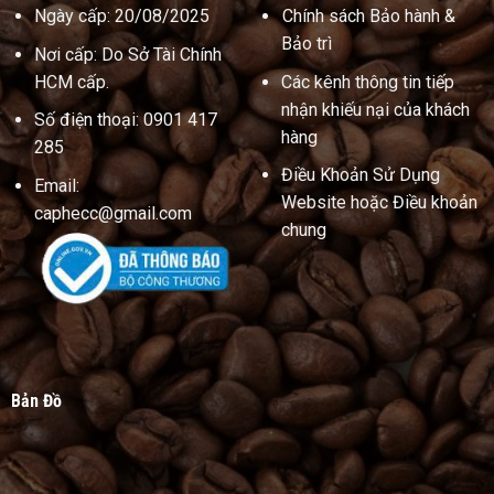
Ngày cấp: 20/08/2025
Chính sách Bảo hành &
Bảo trì
Nơi cấp: Do Sở Tài Chính
HCM cấp.
Các kênh thông tin tiếp
nhận khiếu nại của khách
Số điện thoại: 0901 417
hàng
285
Điều Khoản Sử Dụng
Email:
Website hoặc Điều khoản
caphecc@gmail.com
chung
Bản Đồ