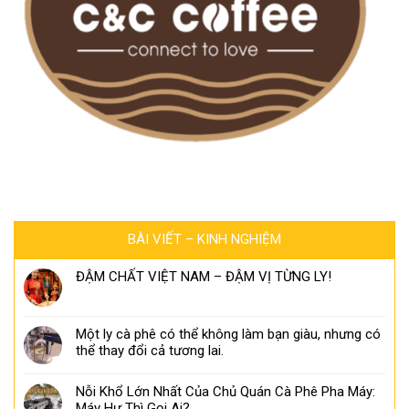
BÀI VIẾT – KINH NGHIỆM
ĐẬM CHẤT VIỆT NAM – ĐẬM VỊ TỪNG LY!
Một ly cà phê có thể không làm bạn giàu, nhưng có
thể thay đổi cả tương lai.
Nỗi Khổ Lớn Nhất Của Chủ Quán Cà Phê Pha Máy:
Máy Hư Thì Gọi Ai?