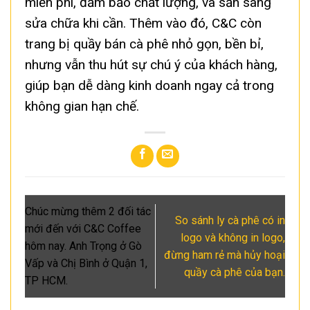
miễn phí, đảm bảo chất lượng, và sẵn sàng
sửa chữa khi cần. Thêm vào đó, C&C còn
trang bị quầy bán cà phê nhỏ gọn, bền bỉ,
nhưng vẫn thu hút sự chú ý của khách hàng,
giúp bạn dễ dàng kinh doanh ngay cả trong
không gian hạn chế.
Chúc mừng thêm 2 đối tác
So sánh ly cà phê có in
mới đến với C&C Coffee
logo và không in logo,
hôm nay. Anh Trọng ở Gò
đừng ham rẻ mà hủy hoại
Vấp và Chị Bình ở Quận 1,
quầy cà phê của bạn.
TP HCM.