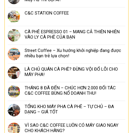
C&C STATION COFFEE
CÀ PHÊ ESPRESSO 01 – MANG CẢ THIÊN NHIÊN
VÀO LY CÀ PHÊ CỦA BẠN
Street Coffee – Xu hướng khởi nghiệp đang được
nhiều bạn trẻ lựa chọn!
LÀ CHỦ QUÁN CÀ PHÊ? ĐỪNG VỘI ĐỔ LỖI CHO
MÁY PHA!
THÁNG 8 ĐÃ ĐẾN – CHÚC HƠN 2.000 ĐỐI TÁC
C&C COFFEE BÙNG NỔ DOANH THU!
TỔNG KHO MÁY PHA CÀ PHÊ – TỰ CHỦ – ĐA
DẠNG – GIÁ TỐT
VÌ SAO C&C COFFEE LUÔN CÓ MÁY GIAO NGAY
CHO KHÁCH HÀNG?