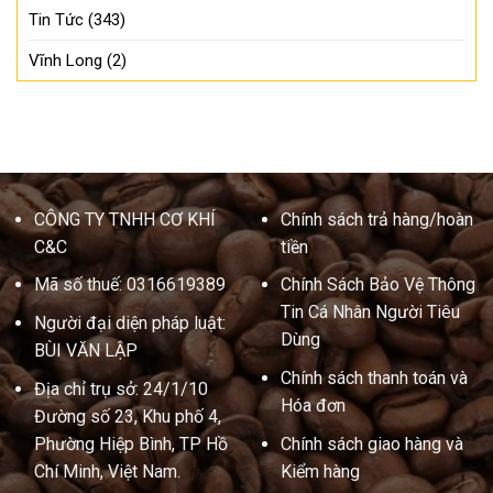
Tin Tức
(343)
Vĩnh Long
(2)
CÔNG TY TNHH CƠ KHÍ
Chính sách trả hàng/hoàn
C&C
tiền
Mã số thuế: 0316619389
Chính Sách Bảo Vệ Thông
Tin Cá Nhân Người Tiêu
Người đại diện pháp luật:
Dùng
BÙI VĂN LẬP
Chính sách thanh toán và
Địa chỉ trụ sở: 24/1/10
Hóa đơn
Đường số 23, Khu phố 4,
Phường Hiệp Bình, TP Hồ
Chính sách giao hàng và
Chí Minh, Việt Nam.
Kiểm hàng