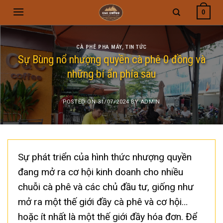
Skip
0
to
content
CÀ PHÊ PHA MÁY
,
TIN TỨC
Sự Bùng nổ nhượng quyền cà phê 0 đồng và
những bí ẩn phía sau
POSTED ON
31/07/2024
BY
ADMIN
Sự phát triển của hình thức nhượng quyền
đang mở ra cơ hội kinh doanh cho nhiều
chuỗi cà phê và các chủ đầu tư, giống như
mở ra một thế giới đầy cà phê và cơ hội…
hoặc ít nhất là một thế giới đầy hóa đơn. Để