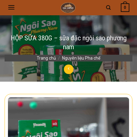
Skip
0
to
content
HỘP SỮA 380G – sữa đặc ngôi sao phương
nam
Trang chủ
/
Nguyên liệu Pha chế