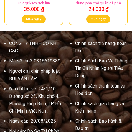
454gr kem rich lùn
dùng pha chế quán cà phê
35.000
₫
24.000
₫
Mua ngay
Mua ngay
CÔNG TY TNHH CƠ KHÍ
Chính sách trả hàng/hoàn
C&C
tiền
Mã số thuế: 0316619389
Chính Sách Bảo Vệ Thông
Tin Cá Nhân Người Tiêu
Người đại diện pháp luật:
Dùng
BÙI VĂN LẬP
Chính sách thanh toán và
Địa chỉ trụ sở: 24/1/10
Hóa đơn
Đường số 23, Khu phố 4,
Phường Hiệp Bình, TP Hồ
Chính sách giao hàng và
Chí Minh, Việt Nam.
Kiểm hàng
Ngày cấp: 20/08/2025
Chính sách Bảo hành &
Bảo trì
Nơi cấp: Do Sở Tài Chính