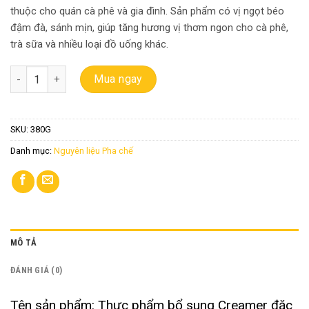
thuộc cho quán cà phê và gia đình. Sản phẩm có vị ngọt béo
đậm đà, sánh mịn, giúp tăng hương vị thơm ngon cho cà phê,
trà sữa và nhiều loại đồ uống khác.
HỘP SỮA 380G - sữa đặc ngôi sao phương nam số lượng
Mua ngay
SKU:
380G
Danh mục:
Nguyên liệu Pha chế
MÔ TẢ
ĐÁNH GIÁ (0)
Tên sản phẩm: Thực phẩm bổ sung Creamer đặc