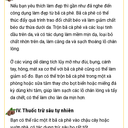
Nếu bạn yêu thích làm đẹp thì gần như đã nghe đến
công dụng làm đẹp từ bã cà phê. Bã cà phê có thể
thúc đẩy quá trình trao đổi chất béo và làm giảm chất
béo dư thừa dưới da. Trộn bã cà phê và các loại tinh
dầu trên da, và có tác dụng làm mềm mịn dạ, loại bỏ
chất nhờn trên da, làm căng da và sạch thoáng lỗ chân
lông.
Ở các vùng dễ dàng tích lũy mỡ như đùi, bụng, cánh
tay, hông, mát xa cơ thể với bã cà phê cũng có thể làm
giảm số đo. Bạn có thể trộn bã cà phê trong một xà
phòng hoặc sữa tắm thay cho bọt biển hoặc miếng đá
kỳ dùng khi tắm, giúp làm sạch các lỗ chân lông và tẩy
da chết, có thể làm cho làn da mịn hơn.
IV. Thuốc trừ sâu tự nhiên
Bạn có thể rắc một ít bã cà phê vào chậu cây hoặc
vườn nhà, có tác dụng trừ sâu bọ rất tốt.