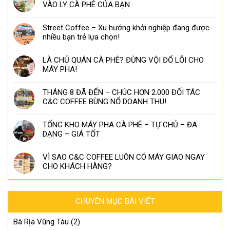
VÀO LY CÀ PHÊ CỦA BẠN
Street Coffee – Xu hướng khởi nghiệp đang được
nhiều bạn trẻ lựa chọn!
LÀ CHỦ QUÁN CÀ PHÊ? ĐỪNG VỘI ĐỔ LỖI CHO
MÁY PHA!
THÁNG 8 ĐÃ ĐẾN – CHÚC HƠN 2.000 ĐỐI TÁC
C&C COFFEE BÙNG NỔ DOANH THU!
TỔNG KHO MÁY PHA CÀ PHÊ – TỰ CHỦ – ĐA
DẠNG – GIÁ TỐT
VÌ SAO C&C COFFEE LUÔN CÓ MÁY GIAO NGAY
CHO KHÁCH HÀNG?
CHUYÊN MỤC BÀI VIẾT
Bà Rịa Vũng Tàu
(2)