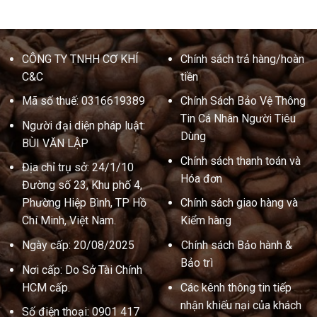
CÔNG TY TNHH CƠ KHÍ
Chính sách trả hàng/hoàn
C&C
tiền
Mã số thuế: 0316619389
Chính Sách Bảo Vệ Thông
Tin Cá Nhân Người Tiêu
Người đại diện pháp luật:
Dùng
BÙI VĂN LẬP
Chính sách thanh toán và
Địa chỉ trụ sở: 24/1/10
Hóa đơn
Đường số 23, Khu phố 4,
Phường Hiệp Bình, TP Hồ
Chính sách giao hàng và
Chí Minh, Việt Nam.
Kiểm hàng
Ngày cấp: 20/08/2025
Chính sách Bảo hành &
Bảo trì
Nơi cấp: Do Sở Tài Chính
HCM cấp.
Các kênh thông tin tiếp
nhận khiếu nại của khách
Số điện thoại: 0901 417