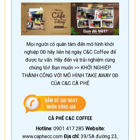
Mọi người có quân tâm đến mô hình khởi
nghiệp 0Đ hãy liên hệ ngày C&C Coffee để
được tư vấn. Hãy đến và trải nghiệm cùng
chúng tôi! Bạn muốn >> KHỞI NGHIỆP
THÀNH CÔNG VỚI MÔ HÌNH TAKE AWAY 0Đ
CỦA C&C CÀ PHÊ
CÀ PHÊ C&C COFFEE
Hotline:
0901 417 285
Website:
www.caphecc.com
Địa chỉ:
39/5A đường 23,