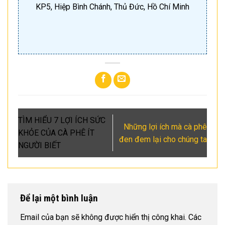
KP5, Hiệp Bình Chánh, Thủ Đức, Hồ Chí Minh
TÌM HIỂU 7 LỢI ÍCH SỨC
Những lợi ích mà cà phê
KHỎE CỦA CÀ PHÊ ÍT
đen đem lại cho chúng ta
NGƯỜI BIẾT
Để lại một bình luận
Email của bạn sẽ không được hiển thị công khai.
Các