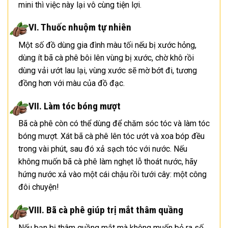
mini thì việc này lại vô cùng tiện lợi.
VI. Thuốc nhuộm tự nhiên
Một số đồ dùng gia đình màu tối nếu bị xước hỏng,
dùng ít bã cà phê bôi lên vùng bị xước, chờ khô rồi
dùng vải ướt lau lại, vùng xước sẽ mờ bớt đi, tương
đồng hơn với màu của đồ đạc.
VII. Làm tóc bóng mượt
Bã cà phê còn có thể dùng để chăm sóc tóc và làm tóc
bóng mượt. Xát bã cà phê lên tóc ướt và xoa bóp đều
trong vài phút, sau đó xả sạch tóc với nước. Nếu
không muốn bã cà phê làm nghẹt lỗ thoát nước, hãy
hứng nước xả vào một cái chậu rồi tưới cây: một công
đôi chuyện!
VIII. Bã cà phê giúp trị mắt thâm quầng
Nếu bạn bị thâm quầng mắt mà không muốn bỏ ra số