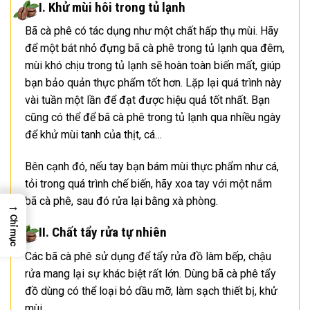
I. Khử mùi hôi trong tủ lạnh
Bã cà phê có tác dụng như một chất hấp thụ mùi. Hãy
để một bát nhỏ đựng bã cà phê trong tủ lạnh qua đêm,
mùi khó chịu trong tủ lạnh sẽ hoàn toàn biến mất, giúp
bạn bảo quản thực phẩm tốt hơn. Lặp lại quá trình này
vài tuần một lần để đạt được hiệu quả tốt nhất. Bạn
cũng có thể để bã cà phê trong tủ lạnh qua nhiều ngày
để khử mùi tanh của thịt, cá…
Bên cạnh đó, nếu tay bạn bám mùi thực phẩm như cá,
tỏi trong quá trình chế biến, hãy xoa tay với một nắm
bã cà phê, sau đó rửa lại bằng xà phòng.
→
Chỉ mục
II. Chất tẩy rửa tự nhiên
Các bã cà phê sử dụng để tẩy rửa đồ làm bếp, chậu
rửa mang lại sự khác biệt rất lớn. Dùng bã cà phê tẩy
đồ dùng có thể loại bỏ dầu mỡ, làm sạch thiết bị, khử
mùi .