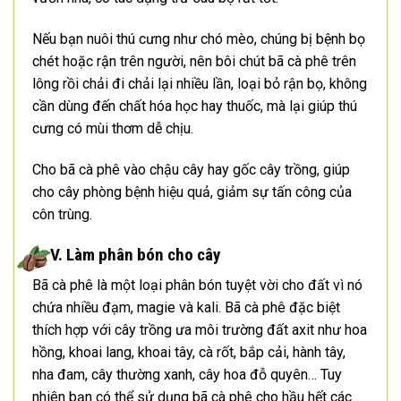
Nếu bạn nuôi thú cưng như chó mèo, chúng bị bệnh bọ
chét hoặc rận trên người, nên bôi chút bã cà phê trên
lông rồi chải đi chải lại nhiều lần, loại bỏ rận bọ, không
cần dùng đến chất hóa học hay thuốc, mà lại giúp thú
cưng có mùi thơm dễ chịu.
Cho bã cà phê vào chậu cây hay gốc cây trồng, giúp
cho cây phòng bệnh hiệu quả, giảm sự tấn công của
côn trùng.
V. Làm phân bón cho cây
Bã cà phê là một loại phân bón tuyệt vời cho đất vì nó
chứa nhiều đạm, magie và kali. Bã cà phê đặc biệt
thích hợp với cây trồng ưa môi trường đất axit như hoa
hồng, khoai lang, khoai tây, cà rốt, bắp cải, hành tây,
nha đam, cây thường xanh, cây hoa đỗ quyên… Tuy
nhiên bạn có thể sử dụng bã cà phê cho hầu hết các