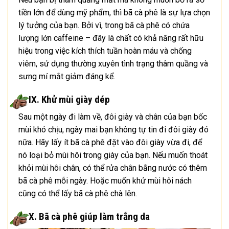
tiền lớn để dùng mỹ phẩm, thì bã cà phê là sự lựa chọn
lý tưởng của bạn. Bởi vì, trong bã cà phê có chứa
lượng lớn caffeine – đây là chất có khả năng rất hữu
hiệu trong việc kích thích tuần hoàn máu và chống
viêm, sử dụng thường xuyên tình trạng thâm quầng và
sưng mí mắt giảm đáng kể.
IX. Khử mùi giày dép
Sau một ngày đi làm về, đôi giày và chân của bạn bốc
mùi khó chịu, ngày mai bạn không tự tin đi đôi giày đó
nữa. Hãy lấy ít bã cà phê đặt vào đôi giày vừa đi, để
nó loại bỏ mùi hôi trong giày của bạn. Nếu muốn thoát
khỏi mùi hôi chân, có thể rửa chân bằng nước có thêm
bã cà phê mỗi ngày. Hoặc muốn khử mùi hôi nách
cũng có thể lấy bã cà phê chà lên.
X. Bã cà phê giúp làm trắng da