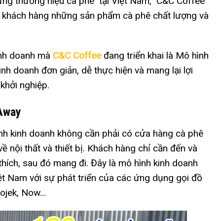
ững thương hiệu cà phê tại Việt Nam, C&C Coffee
o khách hàng những sản phẩm cà phê chất lượng và
inh doanh mà
C&C Coffee
đang triển khai là Mô hình
nh doanh đơn giản, dễ thực hiện và mang lại lợi
khởi nghiệp.
 Away
nh kinh doanh không cần phải có cửa hàng cà phê
ề nội thất và thiết bị. Khách hàng chỉ cần đến và
hích, sau đó mang đi. Đây là mô hình kinh doanh
t Nam với sự phát triển của các ứng dụng gọi đồ
Gojek, Now…