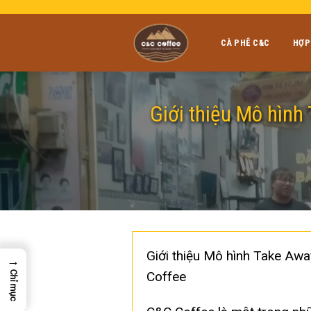
Skip
to
content
CÀ PHÊ C&C
HỢP
Giới thiệu Mô hình
Giới thiệu Mô hình Take Away
→
Coffee
Chỉ mục