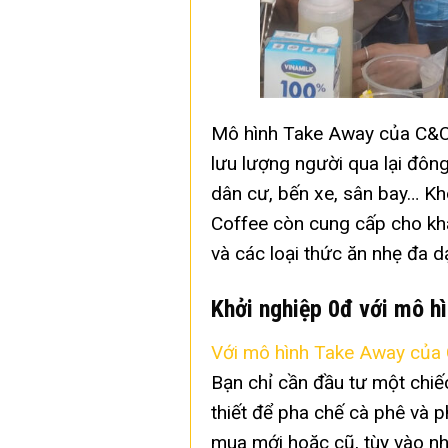
Mô hình Take Away của C&C C
lưu lượng người qua lại đôn
dân cư, bến xe, sân bay… K
Coffee còn cung cấp cho kh
và các loại thức ăn nhẹ đa d
Khởi nghiệp 0đ với mô h
Với mô hình Take Away của
Bạn chỉ cần đầu tư một chiế
thiết để pha chế cà phê và p
mua mới hoặc cũ, tùy vào nh