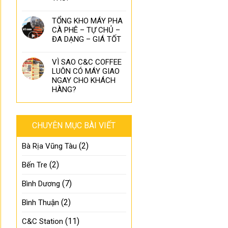
TỔNG KHO MÁY PHA
CÀ PHÊ – TỰ CHỦ –
ĐA DẠNG – GIÁ TỐT
VÌ SAO C&C COFFEE
LUÔN CÓ MÁY GIAO
NGAY CHO KHÁCH
HÀNG?
CHUYÊN MỤC BÀI VIẾT
(2)
Bà Rịa Vũng Tàu
(2)
Bến Tre
(7)
Bình Dương
(2)
Bình Thuận
(11)
C&C Station