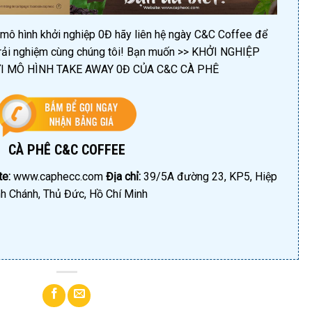
mô hình khởi nghiệp 0Đ hãy liên hệ ngày C&C Coffee để
trải nghiệm cùng chúng tôi! Bạn muốn >> KHỞI NGHIỆP
 MÔ HÌNH TAKE AWAY 0Đ CỦA C&C CÀ PHÊ
CÀ PHÊ C&C COFFEE
e:
www.caphecc.com
Địa chỉ:
39/5A đường 23, KP5, Hiệp
nh Chánh, Thủ Đức, Hồ Chí Minh