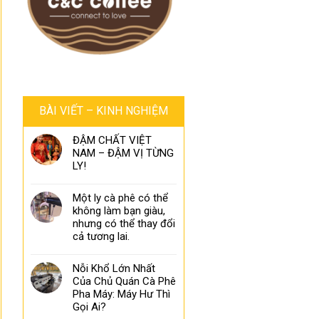
BÀI VIẾT – KINH NGHIỆM
ĐẬM CHẤT VIỆT
NAM – ĐẬM VỊ TỪNG
LY!
Một ly cà phê có thể
không làm bạn giàu,
nhưng có thể thay đổi
cả tương lai.
Nỗi Khổ Lớn Nhất
Của Chủ Quán Cà Phê
Pha Máy: Máy Hư Thì
Gọi Ai?