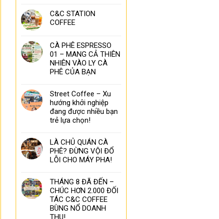
C&C STATION
COFFEE
CÀ PHÊ ESPRESSO
01 – MANG CẢ THIÊN
NHIÊN VÀO LY CÀ
PHÊ CỦA BẠN
Street Coffee – Xu
hướng khởi nghiệp
đang được nhiều bạn
trẻ lựa chọn!
LÀ CHỦ QUÁN CÀ
PHÊ? ĐỪNG VỘI ĐỔ
LỖI CHO MÁY PHA!
THÁNG 8 ĐÃ ĐẾN –
CHÚC HƠN 2.000 ĐỐI
TÁC C&C COFFEE
BÙNG NỔ DOANH
THU!