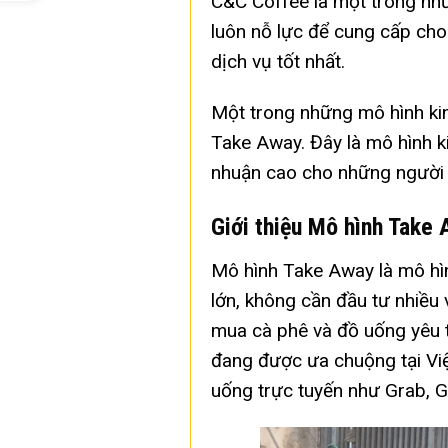
C&C Coffee là một trong nh
luôn nỗ lực để cung cấp ch
dịch vụ tốt nhất.
Một trong những mô hình k
Take Away. Đây là mô hình ki
nhuận cao cho những người 
Giới thiệu Mô hình Take
Mô hình Take Away là mô hì
lớn, không cần đầu tư nhiều v
mua cà phê và đồ uống yêu t
đang được ưa chuộng tại Việ
uống trực tuyến như Grab, 