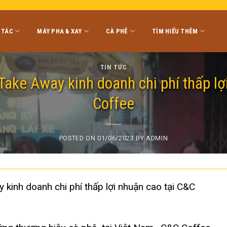
 TÁC
MÁY PHA & XAY
CÀ PHÊ
TÌM HIỂU THÊM
TIN TỨC
 Take Away kinh doanh chi phí thấp lợ
Coffee
POSTED ON
01/06/2023
BY
ADMIN
 kinh doanh chi phí thấp lợi nhuận cao tại C&C