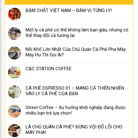
ĐẬM CHẤT VIỆT NAM – ĐẬM VỊ TỪNG LY!
Một ly cà phê có thể không làm bạn giàu, nhưng có
thể thay đổi cả tương lai.
Nỗi Khổ Lớn Nhất Của Chủ Quán Cà Phê Pha Máy:
Máy Hư Thì Gọi Ai?
C&C STATION COFFEE
CÀ PHÊ ESPRESSO 01 – MANG CẢ THIÊN NHIÊN
VÀO LY CÀ PHÊ CỦA BẠN
Street Coffee – Xu hướng khởi nghiệp đang được
nhiều bạn trẻ lựa chọn!
LÀ CHỦ QUÁN CÀ PHÊ? ĐỪNG VỘI ĐỔ LỖI CHO
MÁY PHA!