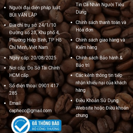
Tin Cá Nhân Người Tiêu
Người đại diện pháp luật:
Dùng
BÙI VĂN LẬP
Chính sách thanh toán và
Địa chỉ trụ sở: 24/1/10
Hóa đơn
Đường số 23, Khu phố 4,
Phường Hiệp Bình, TP Hồ
Chính sách giao hàng và
Chí Minh, Việt Nam.
Kiểm hàng
Ngày cấp: 20/08/2025
Chính sách Bảo hành &
Bảo trì
Nơi cấp: Do Sở Tài Chính
HCM cấp.
Các kênh thông tin tiếp
nhận khiếu nại của khách
Số điện thoại: 0901 417
hàng
285
Điều Khoản Sử Dụng
Email:
Website hoặc Điều khoản
caphecc@gmail.com
chung