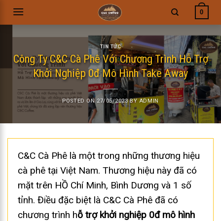
Skip
0
to
content
TIN TỨC
Công Ty C&C Cà Phê Với Chương Trình Hỗ Trợ
Khởi Nghiệp 0đ Mô Hình Take Away
POSTED ON
27/05/2023
BY
ADMIN
C&C Cà Phê là một trong những thương hiệu
cà phê tại Việt Nam. Thương hiệu này đã có
mặt trên HỒ Chí Minh, Bình Dương và 1 số
tỉnh. Điều đặc biệt là C&C Cà Phê đã có
chương trình h
ỗ trợ khởi nghiệp 0đ mô hình