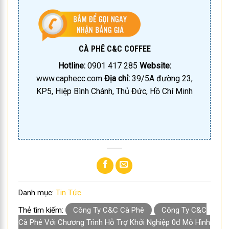
CÀ PHÊ C&C COFFEE
Hotline:
0901 417 285
Website:
www.caphecc.com
Địa chỉ:
39/5A đường 23,
KP5, Hiệp Bình Chánh, Thủ Đức, Hồ Chí Minh
Danh mục:
Tin Tức
Thẻ tìm kiếm:
Công Ty C&C Cà Phê
Công Ty C&C
Cà Phê Với Chương Trình Hỗ Trợ Khởi Nghiệp 0đ Mô Hình