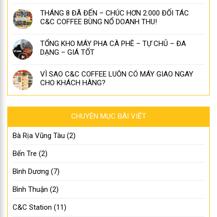
THÁNG 8 ĐÃ ĐẾN – CHÚC HƠN 2.000 ĐỐI TÁC
C&C COFFEE BÙNG NỔ DOANH THU!
TỔNG KHO MÁY PHA CÀ PHÊ – TỰ CHỦ – ĐA
DẠNG – GIÁ TỐT
VÌ SAO C&C COFFEE LUÔN CÓ MÁY GIAO NGAY
CHO KHÁCH HÀNG?
CHUYÊN MỤC BÀI VIẾT
Bà Rịa Vũng Tàu
(2)
Bến Tre
(2)
Bình Dương
(7)
Bình Thuận
(2)
C&C Station
(11)