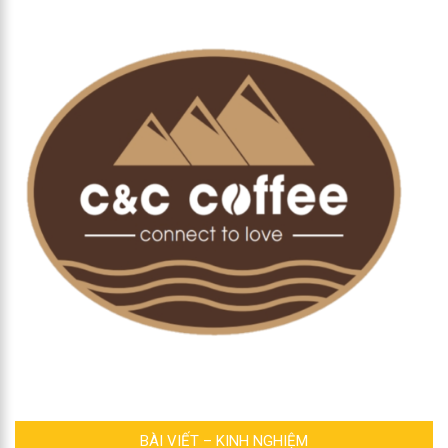
BÀI VIẾT – KINH NGHIỆM