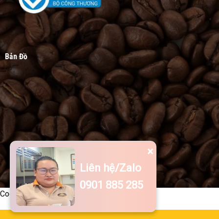
Bản Đồ
×
Liên hệ/Zalo
0901 885 285
Code -->