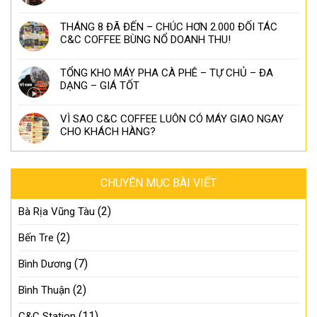
THÁNG 8 ĐÃ ĐẾN – CHÚC HƠN 2.000 ĐỐI TÁC
C&C COFFEE BÙNG NỔ DOANH THU!
TỔNG KHO MÁY PHA CÀ PHÊ – TỰ CHỦ – ĐA
DẠNG – GIÁ TỐT
VÌ SAO C&C COFFEE LUÔN CÓ MÁY GIAO NGAY
CHO KHÁCH HÀNG?
CHUYÊN MỤC BÀI VIẾT
(2)
Bà Rịa Vũng Tàu
(2)
Bến Tre
(7)
Bình Dương
(2)
Bình Thuận
(11)
C&C Station