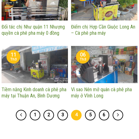
Đối tác chị Như quận 11 Nhượng
Điểm chị Hợp Cần Giuộc Long An
quyền cà phê pha máy 0 đồng
– Cà phê pha máy
11
06
Th3
Th3
Tiềm năng Kinh doanh cà phê pha
Vì sao Nên mở quán cà phê pha
máy tại Thuận An, Bình Dương
máy ở Vĩnh Long
1
2
3
4
5
6