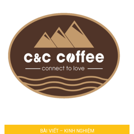
BÀI VIẾT – KINH NGHIỆM