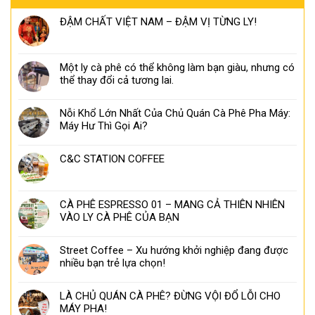
ĐẬM CHẤT VIỆT NAM – ĐẬM VỊ TỪNG LY!
Một ly cà phê có thể không làm bạn giàu, nhưng có
thể thay đổi cả tương lai.
Nỗi Khổ Lớn Nhất Của Chủ Quán Cà Phê Pha Máy:
Máy Hư Thì Gọi Ai?
C&C STATION COFFEE
CÀ PHÊ ESPRESSO 01 – MANG CẢ THIÊN NHIÊN
VÀO LY CÀ PHÊ CỦA BẠN
Street Coffee – Xu hướng khởi nghiệp đang được
nhiều bạn trẻ lựa chọn!
LÀ CHỦ QUÁN CÀ PHÊ? ĐỪNG VỘI ĐỔ LỖI CHO
MÁY PHA!