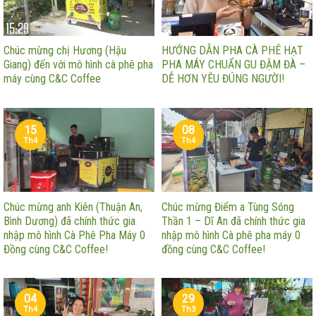
Chúc mừng chị Hương (Hậu
HƯỚNG DẪN PHA CÀ PHÊ HẠT
Giang) đến với mô hình cà phê pha
PHA MÁY CHUẨN GU ĐẬM ĐÀ –
máy cùng C&C Coffee
DỄ HƠN YÊU ĐÚNG NGƯỜI!
15
08
Th4
Th4
Chúc mừng anh Kiên (Thuận An,
Chúc mừng Điểm a Tùng Sóng
Bình Dương) đã chính thức gia
Thần 1 – Dĩ An đã chính thức gia
nhập mô hình Cà Phê Pha Máy 0
nhập mô hình Cà phê pha máy 0
Đồng cùng C&C Coffee!
đồng cùng C&C Coffee!
04
29
Th4
Th3