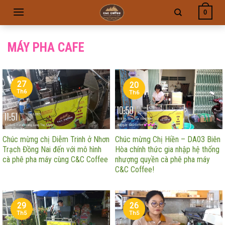
Skip
0
to
content
MÁY PHA CAFE
27
20
Th6
Th6
Chúc mừng chị Diễm Trinh ở Nhơn
Chúc mừng Chị Hiền – DA03 Biên
Trạch Đồng Nai đến với mô hình
Hòa chính thức gia nhập hệ thống
cà phê pha máy cùng C&C Coffee
nhượng quyền cà phê pha máy
C&C Coffee!
29
26
Th5
Th5