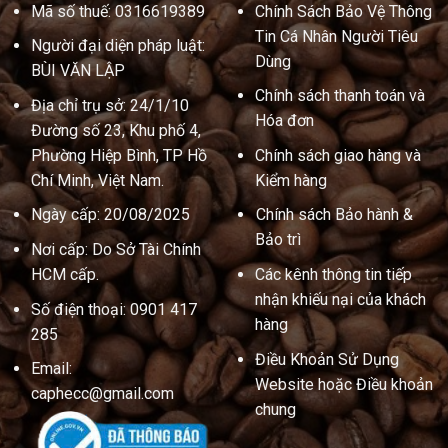
Mã số thuế: 0316619389
Chính Sách Bảo Vệ Thông
Tin Cá Nhân Người Tiêu
Người đại diện pháp luật:
Dùng
BÙI VĂN LẬP
Chính sách thanh toán và
Địa chỉ trụ sở: 24/1/10
Hóa đơn
Đường số 23, Khu phố 4,
Phường Hiệp Bình, TP Hồ
Chính sách giao hàng và
Chí Minh, Việt Nam.
Kiểm hàng
Ngày cấp: 20/08/2025
Chính sách Bảo hành &
Bảo trì
Nơi cấp: Do Sở Tài Chính
HCM cấp.
Các kênh thông tin tiếp
nhận khiếu nại của khách
Số điện thoại: 0901 417
hàng
285
Điều Khoản Sử Dụng
Email:
Website hoặc Điều khoản
caphecc@gmail.com
chung