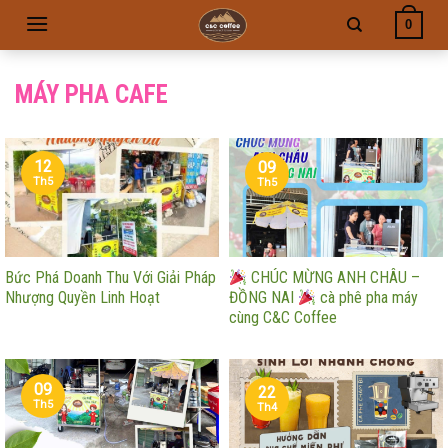
Skip
0
to
content
MÁY PHA CAFE
12
09
Th5
Th5
Bức Phá Doanh Thu Với Giải Pháp
CHÚC MỪNG ANH CHÂU –
Nhượng Quyền Linh Hoạt
ĐỒNG NAI
cà phê pha máy
cùng C&C Coffee
09
22
Th5
Th4