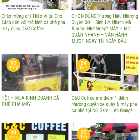
Chào mừng chị Thảo Vi tại Chợ
CHỌN ĐÚNGThương Hiệu Nhượng
Lách đến với mô hình cà phê pha
Quyền 0Đ – Sinh Lời Nhanh Mà
máy cùng C&C Coffee
Bạn Sẽ Nhớ Ngay? MÁY – MỞ
QUÁN NHANH – VẬN HÀNH
MƯỢT NGAY TỪ NGÀY ĐẦU
30
24
Th12
Th11
TẾT – MÙA KINH DOANH CÀ
C&C Coffee mở thêm 1 điểm
PHÊ PHA MÁY
nhượng quyền xe quầy & máy pha
cà phê tại Núi Sam – An Giang!
20
13
Th9
Th11