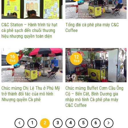
C&C Station – Hành trình từ hạt
Tổng đài cà phê pha máy C&C
cà phê sạch đến chuỗi thương
Coffee
hiệu nhượng quyền toàn diện
16
12
Th9
Th9
Chúc mừng Chị Lệ Thu ở Phú Mỹ
Chúc mừng Buffet Cơm Cầu Ông
trở thành đối tác của mô hình
Cộ – Bến Cát, Bình Dương gia
Nhượng quyền Cà phê
nhập mô hình Cà phê pha máy
C&C Coffee
1
2
3
4
5
6