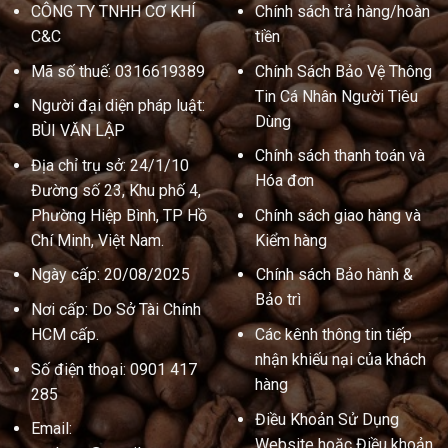
CÔNG TY TNHH CƠ KHÍ
Chính sách trả hàng/hoàn
C&C
tiền
Mã số thuế: 0316619389
Chính Sách Bảo Vệ Thông
Tin Cá Nhân Người Tiêu
Người đại diện pháp luật:
Dùng
BÙI VĂN LẬP
Chính sách thanh toán và
Địa chỉ trụ sở: 24/1/10
Hóa đơn
Đường số 23, Khu phố 4,
Phường Hiệp Bình, TP Hồ
Chính sách giao hàng và
Chí Minh, Việt Nam.
Kiểm hàng
Ngày cấp: 20/08/2025
Chính sách Bảo hành &
Bảo trì
Nơi cấp: Do Sở Tài Chính
HCM cấp.
Các kênh thông tin tiếp
nhận khiếu nại của khách
Số điện thoại: 0901 417
hàng
285
Điều Khoản Sử Dụng
Email:
Website hoặc Điều khoản