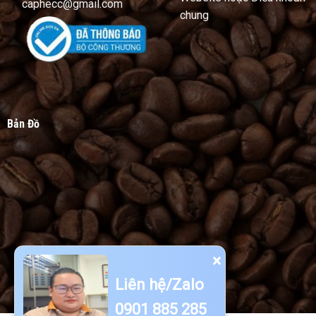
caphecc@gmail.com
chung
Bản Đồ
×
Liên hệ/Zalo
0901 885 285