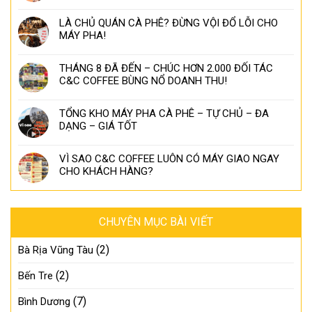
LÀ CHỦ QUÁN CÀ PHÊ? ĐỪNG VỘI ĐỔ LỖI CHO
MÁY PHA!
THÁNG 8 ĐÃ ĐẾN – CHÚC HƠN 2.000 ĐỐI TÁC
C&C COFFEE BÙNG NỔ DOANH THU!
TỔNG KHO MÁY PHA CÀ PHÊ – TỰ CHỦ – ĐA
DẠNG – GIÁ TỐT
VÌ SAO C&C COFFEE LUÔN CÓ MÁY GIAO NGAY
CHO KHÁCH HÀNG?
CHUYÊN MỤC BÀI VIẾT
(2)
Bà Rịa Vũng Tàu
(2)
Bến Tre
(7)
Bình Dương