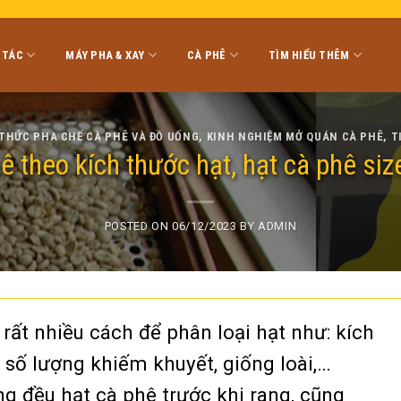
 TÁC
MÁY PHA & XAY
CÀ PHÊ
TÌM HIỂU THÊM
THỨC PHA CHẾ CÀ PHÊ VÀ ĐỒ UỐNG
,
KINH NGHIỆM MỞ QUÁN CÀ PHÊ
,
T
ê theo kích thước hạt, hạt cà phê siz
POSTED ON
06/12/2023
BY
ADMIN
rất nhiều cách để phân loại hạt như: kích
 số lượng khiếm khuyết, giống loài,…
 đều hạt cà phê trước khi rang, cũng