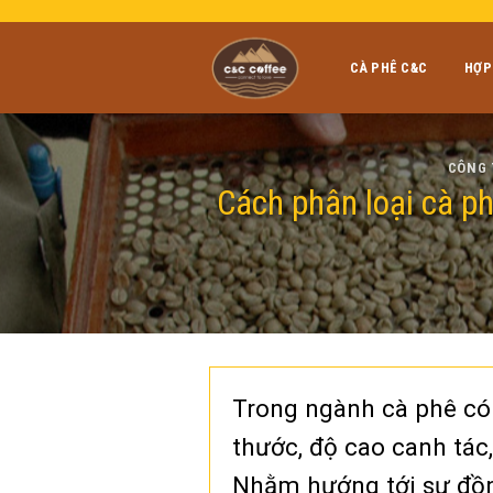
Skip
to
content
CÀ PHÊ C&C
HỢP
CÔNG 
Cách phân loại cà ph
Trong ngành cà phê có 
thước, độ cao canh tác,
Nhằm hướng tới sự đồng