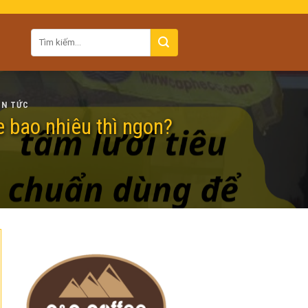
IN TỨC
e bao nhiêu thì ngon?