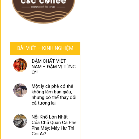
BÀI VIẾT – KINH NGHIỆM
ĐẬM CHẤT VIỆT
NAM – ĐẬM VỊ TỪNG
LY!
Một ly cà phê có thể
không làm bạn giàu,
nhưng có thể thay đổi
cả tương lai.
Nỗi Khổ Lớn Nhất
Của Chủ Quán Cà Phê
Pha Máy: Máy Hư Thì
Gọi Ai?