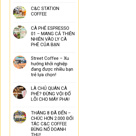
C&C STATION
COFFEE
CÀ PHÊ ESPRESSO
01 – MANG CẢ THIÊN
NHIÊN VÀO LY CÀ
PHÊ CỦA BẠN
Street Coffee – Xu
hướng khởi nghiệp
đang được nhiều bạn
trẻ lựa chọn!
LÀ CHỦ QUÁN CÀ
PHÊ? ĐỪNG VỘI ĐỔ
LỖI CHO MÁY PHA!
THÁNG 8 ĐÃ ĐẾN –
CHÚC HƠN 2.000 ĐỐI
TÁC C&C COFFEE
BÙNG NỔ DOANH
THU!