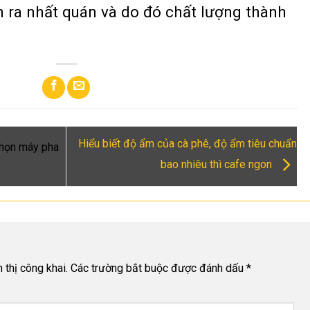
ễn ra nhất quán và do đó chất lượng thành
Hiểu biết độ ẩm của cà phê, độ ẩm tiêu chuẩn
chọn máy pha
bao nhiêu thì cafe ngon
thị công khai.
Các trường bắt buộc được đánh dấu
*