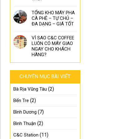
TỔNG KHO MÁY PHA
CÀ PHÊ – TỰ CHỦ –
ĐA DẠNG – GIÁ TỐT
VÌ SAO C&C COFFEE
LUÔN CÓ MÁY GIAO
NGAY CHO KHÁCH
HÀNG?
CHUYÊN MỤC BÀI VIẾT
(2)
Bà Rịa Vũng Tàu
(2)
Bến Tre
(7)
Bình Dương
(2)
Bình Thuận
(11)
C&C Station