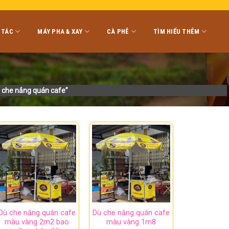
 TÁC
MÁY PHA & XAY
CÀ PHÊ
TÌM HIỂU THÊM
 che nắng quán cafe”
Dù che nắng quán cafe
Dù che nắng quán cafe
màu vàng 2m2 bao
màu vàng 1m8