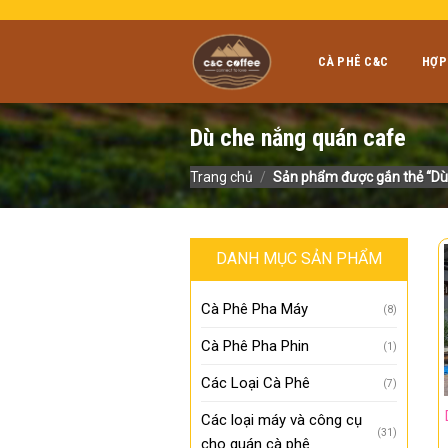
Skip
to
content
CÀ PHÊ C&C
HỢP
Dù che nắng quán cafe
Trang chủ
/
Sản phẩm được gắn thẻ “Dù
DANH MỤC SẢN PHẨM
Cà Phê Pha Máy
(8)
Cà Phê Pha Phin
(1)
Các Loại Cà Phê
(7)
Các loại máy và công cụ
(31)
cho quán cà phê