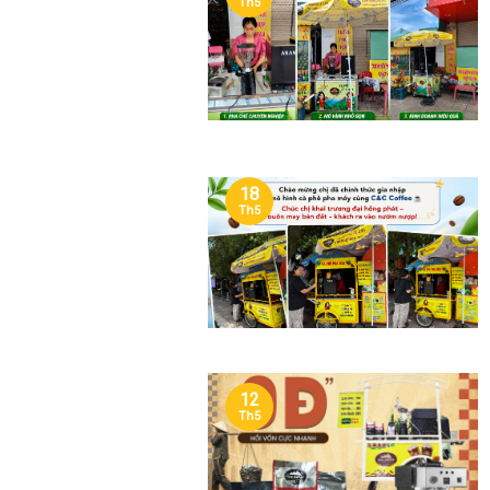
Th5
18
Th5
12
Th5