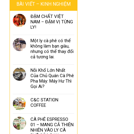
BÀI VIẾT – KINH NGHIỆM
ĐẬM CHẤT VIỆT
NAM – ĐẬM VỊ TỪNG
LY!
Một ly cà phê có thể
không làm bạn giàu,
nhưng có thể thay đổi
cả tương lai.
Nỗi Khổ Lớn Nhất
Của Chủ Quán Cà Phê
Pha Máy: Máy Hư Thì
Gọi Ai?
C&C STATION
COFFEE
CÀ PHÊ ESPRESSO
01 – MANG CẢ THIÊN
NHIÊN VÀO LY CÀ