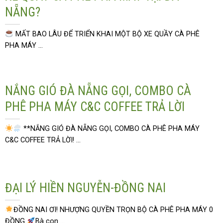
NẴNG?
MẤT BAO LÂU ĐỂ TRIỂN KHAI MỘT BỘ XE QUẦY CÀ PHÊ
PHA MÁY ...
NẮNG GIÓ ĐÀ NẴNG GỌI, COMBO CÀ
PHÊ PHA MÁY C&C COFFEE TRẢ LỜI
**NẮNG GIÓ ĐÀ NẴNG GỌI, COMBO CÀ PHÊ PHA MÁY
C&C COFFEE TRẢ LỜI! ...
ĐẠI LÝ HIỀN NGUYỄN-ĐỒNG NAI
ĐỒNG NAI ƠI! NHƯỢNG QUYỀN TRỌN BỘ CÀ PHÊ PHA MÁY 0
ĐỒNG
Bà con ...