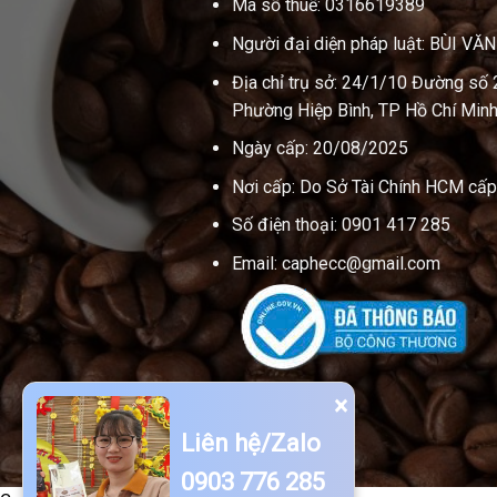
Mã số thuế: 0316619389
Người đại diện pháp luật: BÙI VĂ
Địa chỉ trụ sở: 24/1/10 Đường số 
Phường Hiệp Bình, TP Hồ Chí Minh
Ngày cấp: 20/08/2025
Nơi cấp: Do Sở Tài Chính HCM cấp
Số điện thoại: 0901 417 285
Email: caphecc@gmail.com
×
Liên hệ/Zalo
0903 776 285