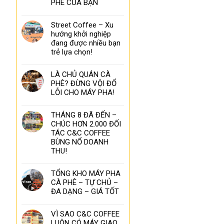
PHÊ CỦA BẠN
Street Coffee – Xu
hướng khởi nghiệp
đang được nhiều bạn
trẻ lựa chọn!
LÀ CHỦ QUÁN CÀ
PHÊ? ĐỪNG VỘI ĐỔ
LỖI CHO MÁY PHA!
THÁNG 8 ĐÃ ĐẾN –
CHÚC HƠN 2.000 ĐỐI
TÁC C&C COFFEE
BÙNG NỔ DOANH
THU!
TỔNG KHO MÁY PHA
CÀ PHÊ – TỰ CHỦ –
ĐA DẠNG – GIÁ TỐT
VÌ SAO C&C COFFEE
LUÔN CÓ MÁY GIAO