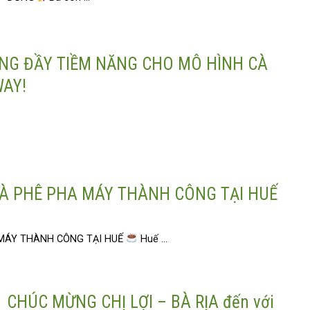
ỜNG ĐẦY TIỀM NĂNG CHO MÔ HÌNH CÀ
WAY!
CÀ PHÊ PHA MÁY THÀNH CÔNG TẠI HUẾ
 MÁY THÀNH CÔNG TẠI HUẾ
Huế ...
CHÚC MỪNG CHỊ LỢI – BÀ RỊA đến với