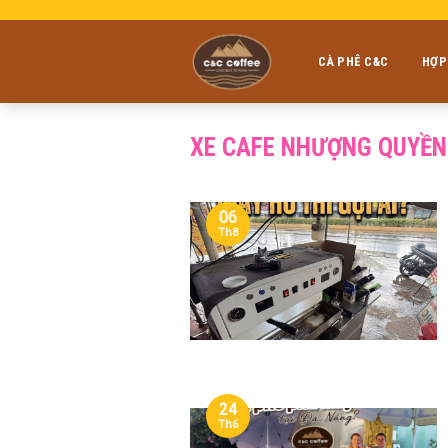
Skip
to
content
CÀ PHÊ C&C
HỢP
XE CAFE NHƯỢNG QUYỀN
06
Th8
24
Th6