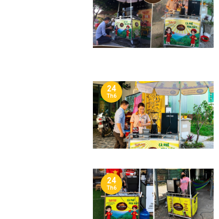
24
Th6
24
Th6