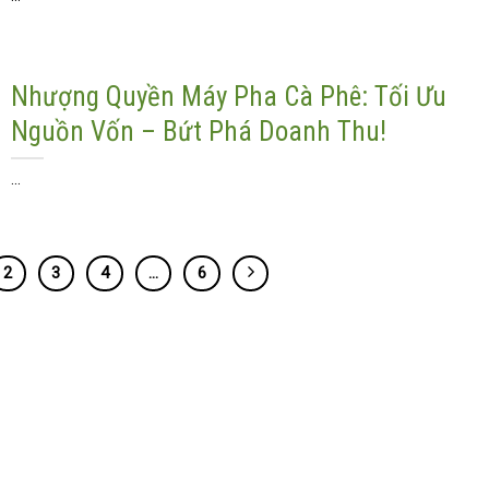
Nhượng Quyền Máy Pha Cà Phê: Tối Ưu
Nguồn Vốn – Bứt Phá Doanh Thu!
...
2
3
4
…
6